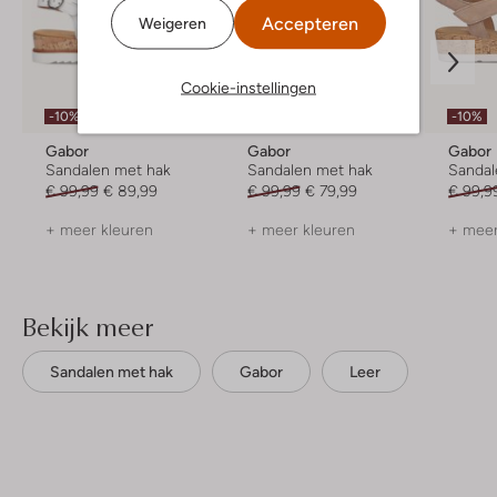
Accepteren
Weigeren
Cookie-instellingen
-10%
-20%
-10%
Gabor
Gabor
Gabor
Sandalen met hak
Sandalen met hak
Sandal
€ 99,99
€ 89,99
€ 99,99
€ 79,99
€ 99,9
+ meer kleuren
+ meer kleuren
+ meer
Bekijk meer
Sandalen met hak
Gabor
Leer