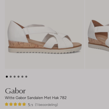
Gabor
Witte Gabor Sandalen Met Hak 782
5
1
5
/5
(1 beoordeling)