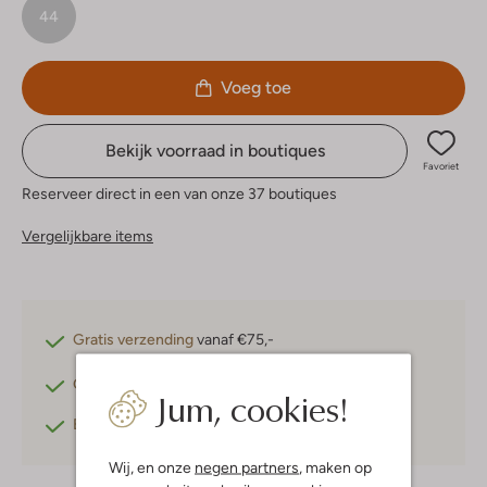
44
Voeg toe
Bekijk voorraad in boutiques
Favoriet
Reserveer direct in een van onze 37 boutiques
Vergelijkbare items
Gratis verzending
vanaf €75,-
Gratis retourneren
binnen 30 dagen*
Jum, cookies!
Betaal achteraf
met Klarna
Wij, en onze
negen partners
, maken op