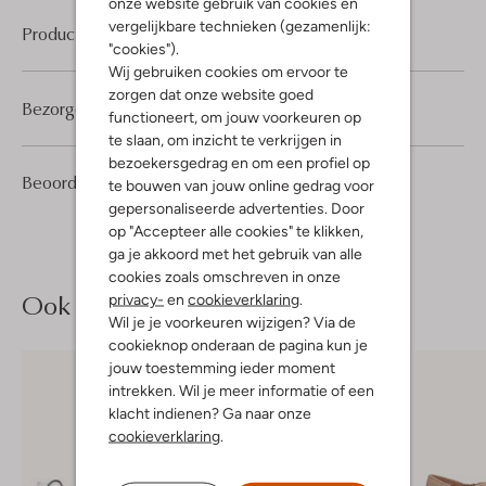
onze website gebruik van cookies en
vergelijkbare technieken (gezamenlijk:
Product informatie
"cookies").
Wij gebruiken cookies om ervoor te
zorgen dat onze website goed
Bezorgen & retourneren
functioneert, om jouw voorkeuren op
te slaan, om inzicht te verkrijgen in
bezoekersgedrag en om een profiel op
1
5
Beoordelingen
(1)
5
te bouwen van jouw online gedrag voor
/5
Sterren
gepersonaliseerde advertenties. Door
op "Accepteer alle cookies" te klikken,
ga je akkoord met het gebruik van alle
cookies zoals omschreven in onze
Ook iets voor jou?
privacy-
en
cookieverklaring
.
Wil je je voorkeuren wijzigen? Via de
cookieknop onderaan de pagina kun je
jouw toestemming ieder moment
intrekken. Wil je meer informatie of een
klacht indienen? Ga naar onze
cookieverklaring
.