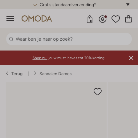
Gratis standaard verzending*
Menu
Shop nu:
jouw must-haves tot 70% korting!
Terug
Sandalen Dames