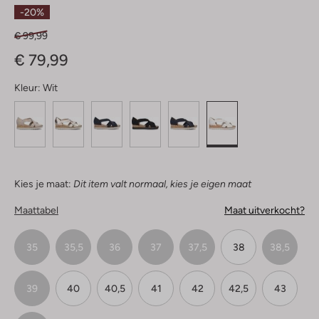
Sterren
-20%
€ 99,99
€ 79,99
Kleur:
Wit
Kies je maat:
Dit item valt normaal, kies je eigen maat
Maattabel
Maat uitverkocht?
35
35,5
36
37
37,5
38
38,5
39
40
40,5
41
42
42,5
43