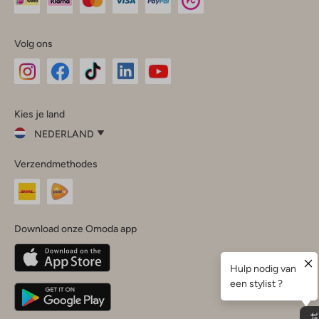
Volg ons
Omoda
Omoda
Omoda
Omoda
Omoda
Kies je land
Instagram
Facebook
TikTok
LinkedIn
YouTube
NEDERLAND
Kies
Verzendmethodes
je
Sluit
land
Nederland
België
(Nederlands)
Download onze Omoda app
Belgique
(Français)
Deutschland