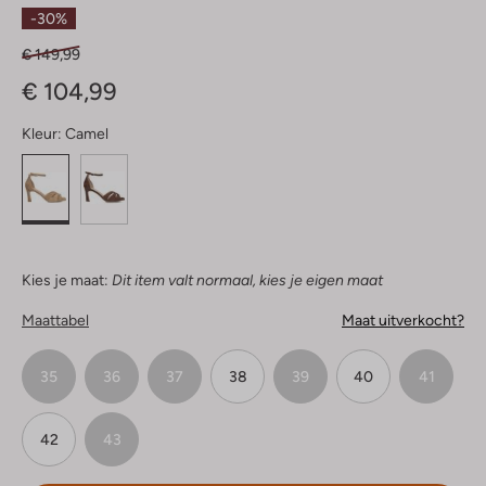
Sterren
-30%
€ 149,99
€ 104,99
Kleur:
Camel
Kies je maat:
Dit item valt normaal, kies je eigen maat
Maattabel
Maat uitverkocht?
35
36
37
38
39
40
41
42
43