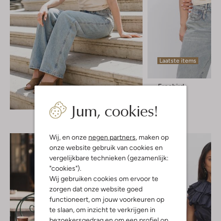
Laatste items
Freebird
Top
Ontdek de look
Jum, cookies!
€ 89,99
Wij, en onze
negen partners
, maken op
onze website gebruik van cookies en
vergelijkbare technieken (gezamenlijk:
"cookies").
Wij gebruiken cookies om ervoor te
zorgen dat onze website goed
functioneert, om jouw voorkeuren op
te slaan, om inzicht te verkrijgen in
bezoekersgedrag en om een profiel op