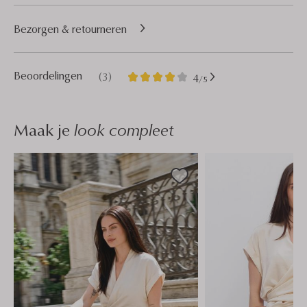
Bezorgen & retourneren
3
4
Beoordelingen
(3)
4
/5
Sterren
Maak je
look compleet