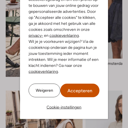
te bouwen van jouw online gedrag voor
gepersonaliseerde advertenties. Door
op "Accepteer alle cookies" te klikken,
ga je akkoord met het gebruik van alle
cookies zoals omschreven in onze
privacy-
en
cookieverklaring
.
Wil je je voorkeuren wijzigen? Via de
cookieknop onderaan de pagina kun je
jouw toestemming ieder moment
intrekken. Wil je meer informatie of een
Amaya Amsterdam
klacht indienen? Ga naar onze
Mini jurk
Ontdek de look
cookieverklaring
.
€ 179,99
Accepteren
Weigeren
Cookie-instellingen