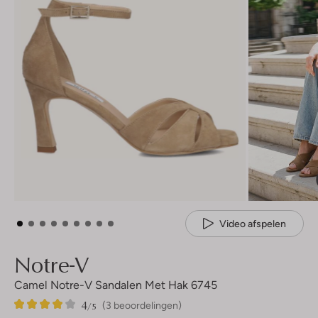
Video afspelen
Notre-V
Camel Notre-V Sandalen Met Hak 6745
4
3
4
/5
(3 beoordelingen)