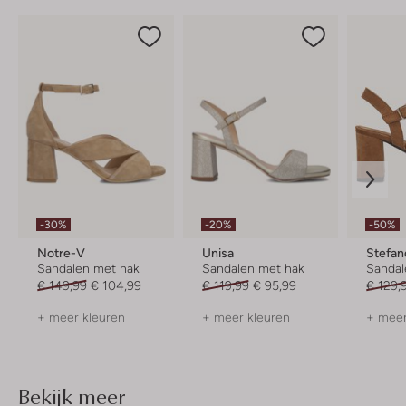
-30%
-20%
-50%
Notre-V
Unisa
Stefan
Sandalen met hak
Sandalen met hak
Sandal
€ 149,99
€ 104,99
€ 119,99
€ 95,99
€ 129,
+ meer kleuren
+ meer kleuren
+ meer
Bekijk meer