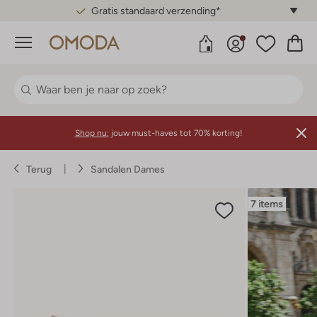
Gratis standaard verzending*
Menu
Shop nu:
jouw must-haves tot 70% korting!
Terug
Sandalen Dames
7 items