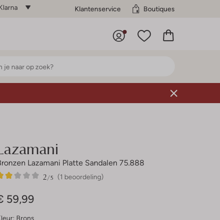
Klarna
Klantenservice
Boutiques
Lazamani
Bronzen Lazamani Platte Sandalen 75.888
2
1
2
/5
(1 beoordeling)
Sterren
€ 59,99
leur:
Brons