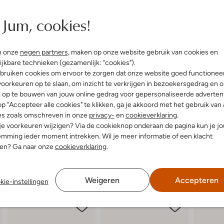
Jum, cookies!
n onze
negen partners
, maken op onze website gebruik van cookies en
ijkbare technieken (gezamenlijk: "cookies").
bruiken cookies om ervoor te zorgen dat onze website goed functionee
oorkeuren op te slaan, om inzicht te verkrijgen in bezoekersgedrag en 
l op te bouwen van jouw online gedrag voor gepersonaliseerde advertent
p "Accepteer alle cookies" te klikken, ga je akkoord met het gebruik van 
es zoals omschreven in onze
privacy-
en
cookieverklaring
.
 je voorkeuren wijzigen? Via de cookieknop onderaan de pagina kun je j
mming ieder moment intrekken. Wil je meer informatie of een klacht
nen? Ga naar onze
cookieverklaring
.
Weigeren
Accepteren
kie-instellingen