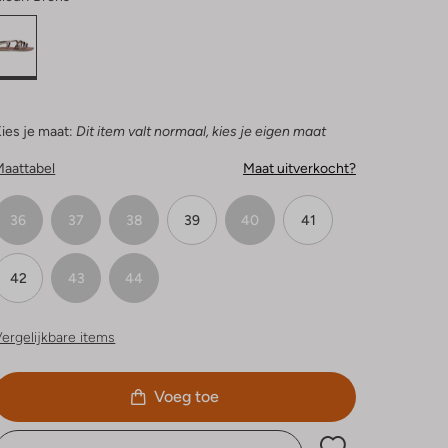
ies je maat:
Dit item valt normaal, kies je eigen maat
Maattabel
Maat uitverkocht?
36
37
38
39
40
41
42
43
44
ergelijkbare items
Voeg toe