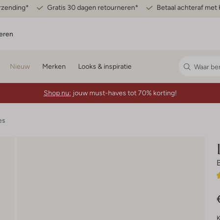
erzending*
Gratis 30 dagen retourneren*
Betaal achteraf met 
eren
Nieuw
Merken
Looks & inspiratie
Shop nu:
jouw must-haves tot 70% korting!
es
K