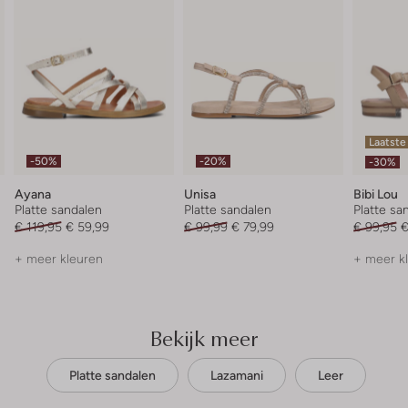
Laatste
-50%
-20%
-30%
Ayana
Unisa
Bibi Lou
Platte sandalen
Platte sandalen
Platte sa
€ 119,95
€ 59,99
€ 99,99
€ 79,99
€ 99,95
€
+ meer kleuren
+ meer k
Bekijk meer
Platte sandalen
Lazamani
Leer