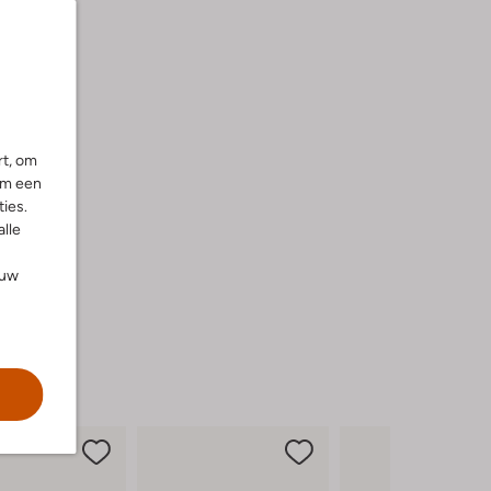
rt, om
om een
ies.
alle
ouw