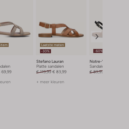
 item
Laatste maten
-60%
-30%
Stefano Lauran
Notre-V
ndalen
Platte sandalen
Sandalen
 69,99
€ 119,99
€ 83,99
€ 89,99
€ 35,99
leuren
+ meer kleuren