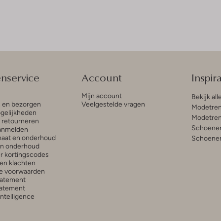
enservice
Account
Inspira
Mijn account
Bekijk all
n en bezorgen
Veelgestelde vragen
Modetren
gelijkheden
Modetren
n retourneren
Schoenen
anmelden
aat en onderhoud
Schoenen
en onderhoud
r kortingscodes
en klachten
e voorwaarden
tatement
atement
 Intelligence