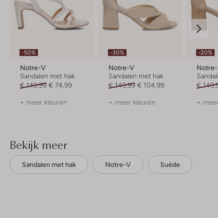
-50%
-30%
-20%
Notre-V
Notre-V
Notre
Sandalen met hak
Sandalen met hak
Sandal
€ 149,99
€ 74,99
€ 149,99
€ 104,99
€ 149,
+ meer kleuren
+ meer kleuren
+ meer
Bekijk meer
Sandalen met hak
Notre-V
Suède