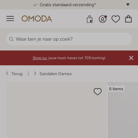
Gratis standaard verzending*
Menu
Shop nu:
jouw must-haves tot 70% korting!
Terug
Sandalen Dames
6 items