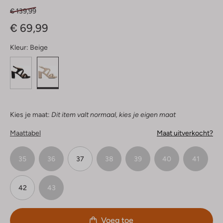
€ 139,99
€ 69,99
Kleur:
Beige
Kies je maat:
Dit item valt normaal, kies je eigen maat
Maattabel
Maat uitverkocht?
35
36
37
38
39
40
41
42
43
Voeg toe