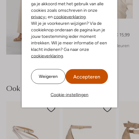
ga je akkoord met het gebruik van alle
cookies zoals omschreven in onze
-60%
privacy-
en
cookieverklaring
.
Wil je je voorkeuren wijzigen? Via de
Ydence
Top
cookieknop onderaan de pagina kun je
€ 39,99
€ 15,99
jouw toestemming ieder moment
intrekken. Wil je meer informatie of een
+ meer kleuren
Ontdek de look
klacht indienen? Ga naar onze
cookieverklaring
.
Accepteren
Weigeren
Ook iets voor jou?
Cookie-instellingen