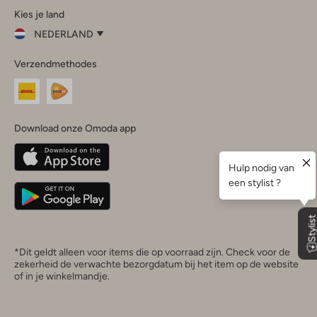
Kies je land
Instagram
Facebook
TikTok
LinkedIn
YouTube
NEDERLAND
Kies
Verzendmethodes
je
Sluit
land
Nederland
België
(Nederlands)
Download onze Omoda app
Belgique
(Français)
Deutschland
*Dit geldt alleen voor items die op voorraad zijn. Check voor de
zekerheid de verwachte bezorgdatum bij het item op de website
of in je winkelmandje.