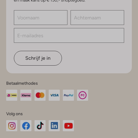
en maak kans op € 150,- shoptegoed.
Schrijf je in
Betaalmethodes
Volg ons
Omoda
Omoda
Omoda
Omoda
Omoda