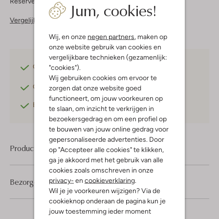
Reserveer direct in een van onze 37 boutiques
Jum, cookies!
Vergelijkbare items
Wij, en onze
negen partners
, maken op
onze website gebruik van cookies en
vergelijkbare technieken (gezamenlijk:
Gratis verzending
vanaf €75,-
"cookies").
Wij gebruiken cookies om ervoor te
Gratis retourneren
binnen 30 dagen*
zorgen dat onze website goed
functioneert, om jouw voorkeuren op
Betaal achteraf
met Klarna
te slaan, om inzicht te verkrijgen in
bezoekersgedrag en om een profiel op
te bouwen van jouw online gedrag voor
gepersonaliseerde advertenties. Door
Product informatie
op "Accepteer alle cookies" te klikken,
ga je akkoord met het gebruik van alle
cookies zoals omschreven in onze
privacy-
en
cookieverklaring
.
Bezorgen & retourneren
Wil je je voorkeuren wijzigen? Via de
cookieknop onderaan de pagina kun je
jouw toestemming ieder moment