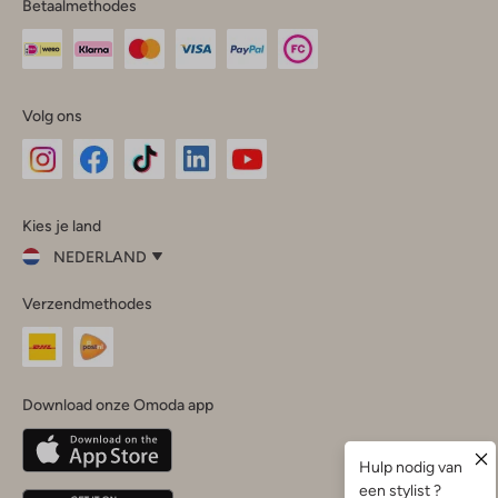
Betaalmethodes
Volg ons
Omoda
Omoda
Omoda
Omoda
Omoda
Kies je land
Instagram
Facebook
TikTok
LinkedIn
YouTube
NEDERLAND
Kies
Verzendmethodes
je
Sluit
land
Nederland
België
(Nederlands)
Download onze Omoda app
Belgique
(Français)
Deutschland