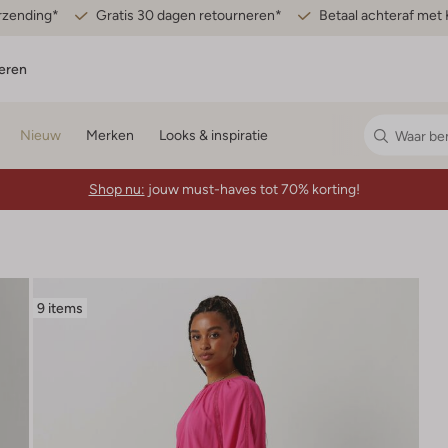
erzending*
Gratis 30 dagen retourneren*
Betaal achteraf met 
eren
Nieuw
Merken
Looks & inspiratie
Shop nu:
jouw must-haves tot 70% korting!
9 items