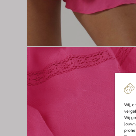
Wij, e
vergel
Wij ge
jouw v
profie