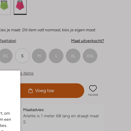
ies je maat:
Dit item valt normaal, kies je eigen maat
Maattabel
Maat uitverkocht?
XS
S
M
L
XL
XXL
ergelijkbare items
Voeg toe
Favoriet
Maatadvies
rt, om
Arlette is 1 meter 68 lang en draagt maat
om een
S.
ies.