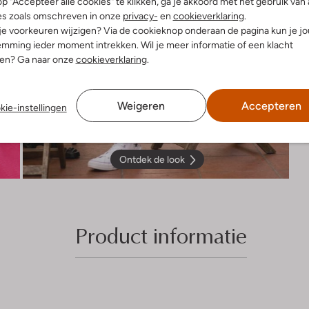
p "Accepteer alle cookies" te klikken, ga je akkoord met het gebruik van 
es zoals omschreven in onze
privacy-
en
cookieverklaring
.
 je voorkeuren wijzigen? Via de cookieknop onderaan de pagina kun je j
mming ieder moment intrekken. Wil je meer informatie of een klacht
nen? Ga naar onze
cookieverklaring
.
Weigeren
Accepteren
kie-instellingen
Ontdek de look
Product informatie