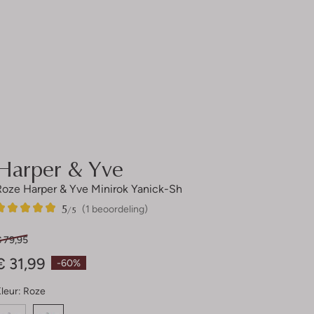
Harper & Yve
Roze Harper & Yve Minirok Yanick-Sh
5
1
5
/5
(1 beoordeling)
Sterren
€ 79,95
€ 31,99
-60%
leur:
Roze