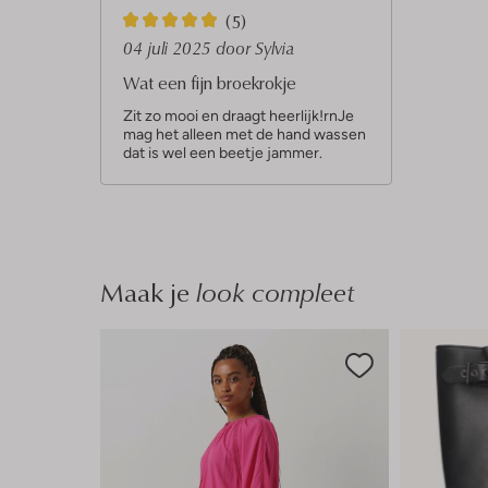
5
(5)
S
04 juli 2025
door Sylvia
t
Wat een fijn broekrokje
e
Zit zo mooi en draagt heerlijk!rnJe
mag het alleen met de hand wassen
r
dat is wel een beetje jammer.
r
e
n
Maak je
look compleet