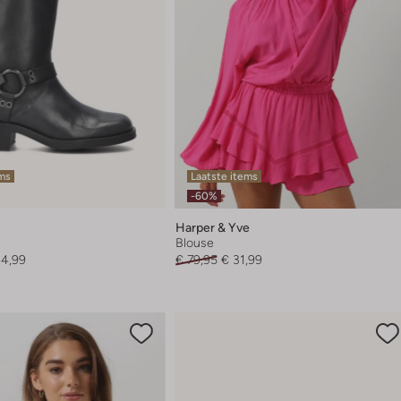
ems
Laatste items
-60%
Harper & Yve
Blouse
44,99
€ 79,95
€ 31,99