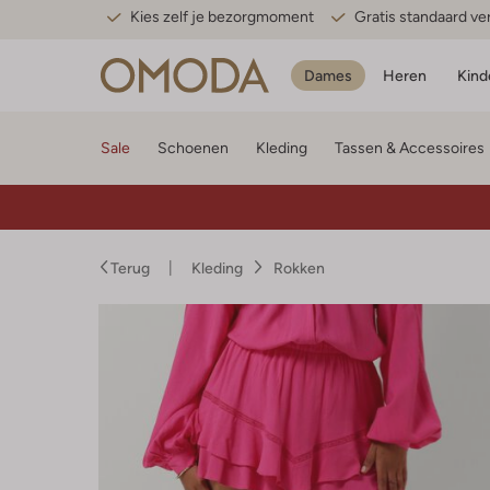
Kies zelf je bezorgmoment
Gratis standaard v
Dames
Heren
Kind
Sale
Schoenen
Kleding
Tassen & Accessoires
Terug
Kleding
Rokken