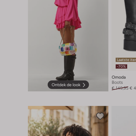
Laatste it
-70%
Omoda
Boots
Ontdek de look
€ 149,95
€ 