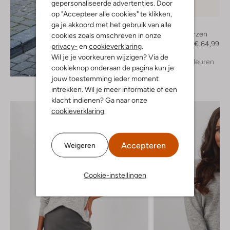
gepersonaliseerde advertenties. Door
-50%
op "Accepteer alle cookies" te klikken,
ga je akkoord met het gebruik van alle
Mexx
Hoge laarzen
cookies zoals omschreven in onze
€ 129,95
€ 64,99
privacy-
en
cookieverklaring
.
Wil je je voorkeuren wijzigen? Via de
+ meer kleuren
Ontdek de look
cookieknop onderaan de pagina kun je
jouw toestemming ieder moment
intrekken. Wil je meer informatie of een
klacht indienen? Ga naar onze
cookieverklaring
.
Accepteren
Weigeren
Cookie-instellingen