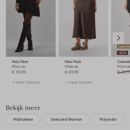
Laatst
-60%
Neo Noir
Neo Noir
Catwal
Minirok
Midirok
Miniro
€ 59,99
€ 69,99
€ 89,9
+ meer kleuren
+ meer kleuren
Bekijk meer
Midirokken
Selected Women
Polyester