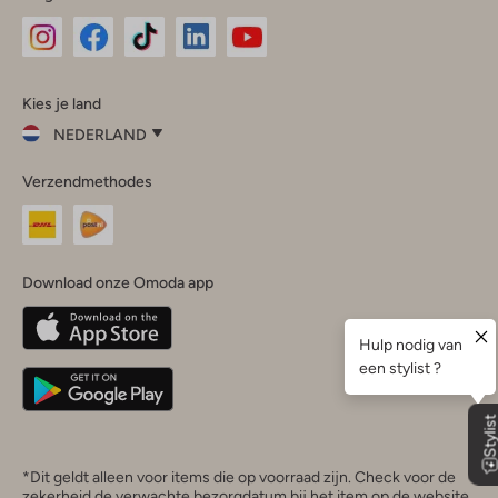
Omoda
Omoda
Omoda
Omoda
Omoda
Kies je land
Instagram
Facebook
TikTok
LinkedIn
YouTube
NEDERLAND
Kies
Verzendmethodes
je
Sluit
land
Nederland
België
(Nederlands)
Download onze Omoda app
Belgique
(Français)
Deutschland
*Dit geldt alleen voor items die op voorraad zijn. Check voor de
zekerheid de verwachte bezorgdatum bij het item op de website