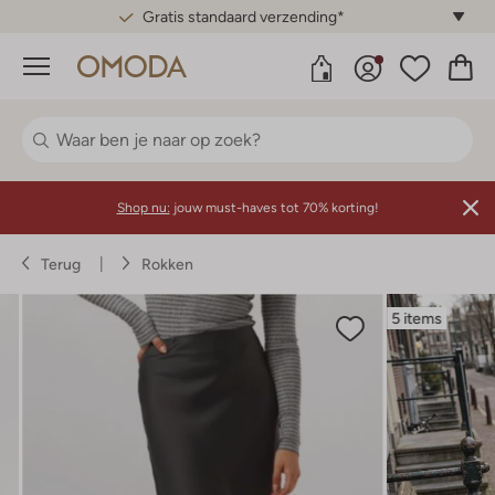
Gratis standaard verzending*
Menu
Shop nu:
jouw must-haves tot 70% korting!
Terug
Rokken
5 items