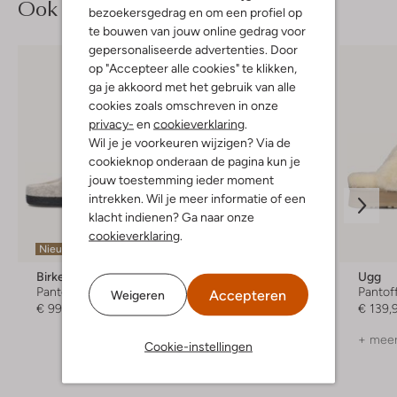
Ook iets voor jou?
bezoekersgedrag en om een profiel op
te bouwen van jouw online gedrag voor
gepersonaliseerde advertenties. Door
op "Accepteer alle cookies" te klikken,
ga je akkoord met het gebruik van alle
cookies zoals omschreven in onze
privacy-
en
cookieverklaring
.
Wil je je voorkeuren wijzigen? Via de
cookieknop onderaan de pagina kun je
jouw toestemming ieder moment
intrekken. Wil je meer informatie of een
klacht indienen? Ga naar onze
Laatste item
cookieverklaring
.
Nieuw
Birkenstock
Ugg
Ugg
Pantoffels
Pantoffels
Pantof
Accepteren
Weigeren
€ 99,99
€ 139,99
€ 139,
+ meer
Cookie-instellingen