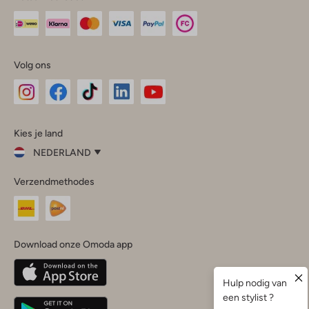
Volg ons
Omoda
Omoda
Omoda
Omoda
Omoda
Kies je land
Instagram
Facebook
TikTok
LinkedIn
YouTube
NEDERLAND
Kies
Verzendmethodes
je
Sluit
land
Nederland
België
(Nederlands)
Download onze Omoda app
Belgique
(Français)
Deutschland