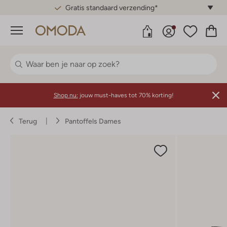
Gratis standaard verzending*
Menu
Shop nu:
jouw must-haves tot 70% korting!
Terug
Pantoffels Dames