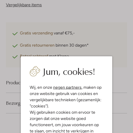
Vergelijkbare items
Gratis verzending
vanaf €75,-
Gratis retourneren
binnen 30 dagen*
Betaal achteraf
met Klarna
Jum, cookies!
Product informatie
Wij, en onze
negen partners
, maken op
onze website gebruik van cookies en
vergelijkbare technieken (gezamenlijk:
Bezorgen & retourneren
"cookies").
Wij gebruiken cookies om ervoor te
zorgen dat onze website goed
functioneert, om jouw voorkeuren op
te slaan, om inzicht te verkrijgen in