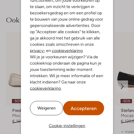
functioneert, om jouw voorkeuren op
te slaan, om inzicht te verkrijgen in
bezoekersgedrag en om een profiel op
Ook iets voor jou?
te bouwen van jouw online gedrag voor
gepersonaliseerde advertenties. Door
op "Accepteer alle cookies" te klikken,
ga je akkoord met het gebruik van alle
cookies zoals omschreven in onze
privacy-
en
cookieverklaring
.
Wil je je voorkeuren wijzigen? Via de
cookieknop onderaan de pagina kun je
jouw toestemming ieder moment
intrekken. Wil je meer informatie of een
klacht indienen? Ga naar onze
cookieverklaring
.
-50%
-30%
-50%
Accepteren
Weigeren
Fred De La Bretoniere
Stefano Lauran
Stefan
Mocassins
Mocassins
Mocas
€ 169,99
€ 84,99
€ 129,99
€ 90,99
€ 129,
Cookie-instellingen
+ meer kleuren
+ meer