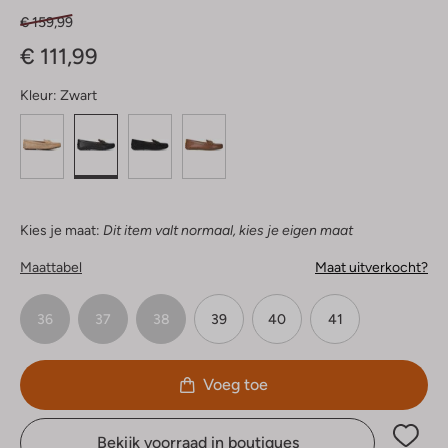
€ 159,99
€ 111,99
Kleur:
Zwart
Kies je maat:
Dit item valt normaal, kies je eigen maat
Maattabel
Maat uitverkocht?
36
37
38
39
40
41
Voeg toe
Bekijk voorraad in boutiques