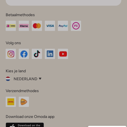
Betaalmethodes
Volg ons
Omoda
Omoda
Omoda
Omoda
Omoda
Kies je land
Instagram
Facebook
TikTok
LinkedIn
YouTube
NEDERLAND
Kies
Verzendmethodes
je
Sluit
land
Nederland
België
(Nederlands)
Download onze Omoda app
Belgique
(Français)