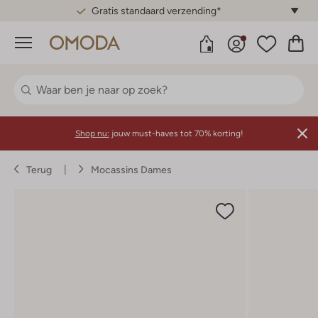
Gratis standaard verzending*
Menu
Shop nu:
jouw must-haves tot 70% korting!
Terug
Mocassins Dames