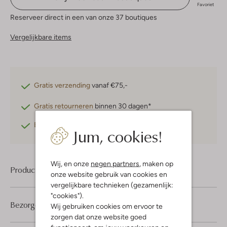
Favoriet
Reserveer direct in een van onze 37 boutiques
Vergelijkbare items
Gratis verzending
vanaf €75,-
Gratis retourneren
binnen 30 dagen*
Betaal achteraf
met Klarna
Jum, cookies!
Wij, en onze
negen partners
, maken op
Product informatie
onze website gebruik van cookies en
vergelijkbare technieken (gezamenlijk:
"cookies").
Bezorgen & retourneren
Wij gebruiken cookies om ervoor te
zorgen dat onze website goed