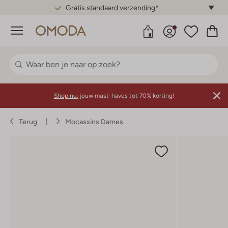
Gratis standaard verzending*
Menu
Shop nu:
jouw must-haves tot 70% korting!
Terug
Mocassins Dames