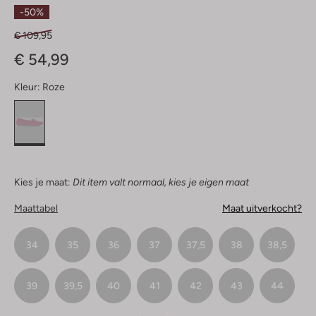
Sterren
-50%
€ 109,95
€ 54,99
Kleur:
Roze
Kies je maat:
Dit item valt normaal, kies je eigen maat
Maattabel
Maat uitverkocht?
34
35
36
37
37,5
38
38,5
39
39,5
40
41
42
43
44