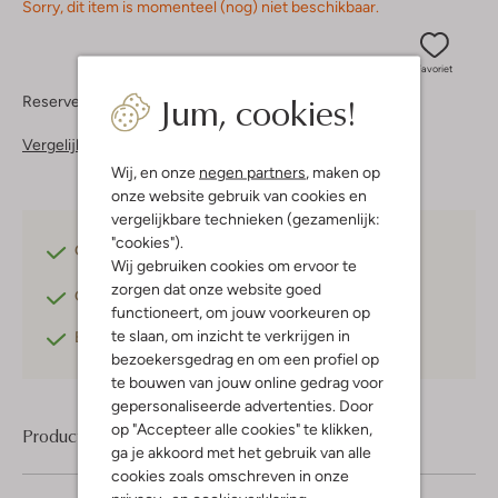
Sorry, dit item is momenteel (nog) niet beschikbaar.
Favoriet
Jum, cookies!
Reserveer direct in een van onze 37 boutiques
Vergelijkbare items
Wij, en onze
negen partners
, maken op
onze website gebruik van cookies en
vergelijkbare technieken (gezamenlijk:
"cookies").
Gratis verzending
vanaf €75,-
Wij gebruiken cookies om ervoor te
zorgen dat onze website goed
Gratis retourneren
binnen 30 dagen*
functioneert, om jouw voorkeuren op
te slaan, om inzicht te verkrijgen in
Betaal achteraf
met Klarna
bezoekersgedrag en om een profiel op
te bouwen van jouw online gedrag voor
gepersonaliseerde advertenties. Door
op "Accepteer alle cookies" te klikken,
Product informatie
ga je akkoord met het gebruik van alle
cookies zoals omschreven in onze