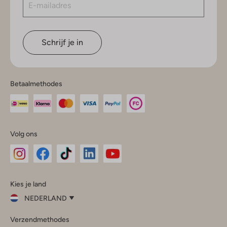
Schrijf je in
Betaalmethodes
Volg ons
Omoda
Omoda
Omoda
Omoda
Omoda
Kies je land
Instagram
Facebook
TikTok
LinkedIn
YouTube
NEDERLAND
Kies
Verzendmethodes
je
Sluit