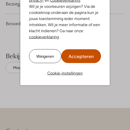
privacy-
en
cookieverklaring
.
Bezorgen & retourneren
Wil je je voorkeuren wijzigen? Via de
cookieknop onderaan de pagina kun je
jouw toestemming ieder moment
5
4
Beoordelingen
(5)
4
intrekken. Wil je meer informatie of een
/5
Sterren
klacht indienen? Ga naar onze
cookieverklaring
.
Bekijk meer
Accepteren
Weigeren
Mocassins
Notre-V
Suède
Cookie-instellingen