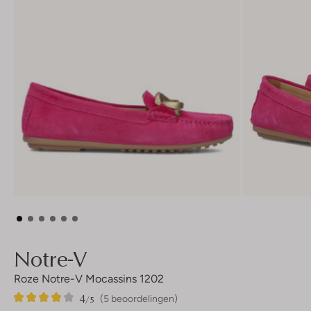
Notre-V
Roze Notre-V Mocassins 1202
4
5
4
/5
(5 beoordelingen)