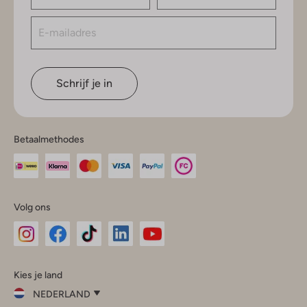
Schrijf je in
Betaalmethodes
Volg ons
Omoda
Omoda
Omoda
Omoda
Omoda
Kies je land
Instagram
Facebook
TikTok
LinkedIn
YouTube
NEDERLAND