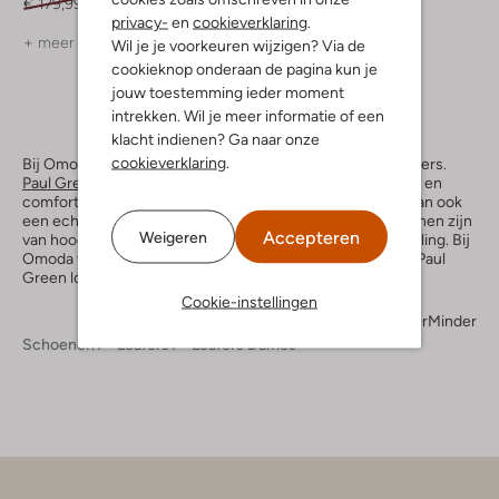
€ 179,99
€ 125,99
€ 179,99
€ 125,99
privacy-
en
cookieverklaring
.
+ meer kleuren
Wil je je voorkeuren wijzigen? Via de
cookieknop onderaan de pagina kun je
jouw toestemming ieder moment
intrekken. Wil je meer informatie of een
klacht indienen? Ga naar onze
cookieverklaring
.
Bij Omoda vind je een ruime collectie aan Paul Green-loafers.
Paul Green
is een merk dat bekend staat om haar stijlvolle en
comfortabele schoenen. De loafers van Paul Green zijn dan ook
een echte aanwinst voor je schoenencollectie. De schoenen zijn
Accepteren
Weigeren
van hoogwaardige kwaliteit en hebben een tijdloze uitstraling. Bij
Omoda vind je verschillende modellen en kleuren van de Paul
Green loafers, waaronder zwarte Paul Green-loafers.
Cookie-instellingen
Meer
Minder
Schoenen
Loafers
Loafers Dames