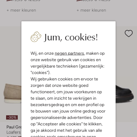
+ meer kleuren
+ meer kleuren
Jum, cookies!
Wij, en onze
negen partners
, maken op
onze website gebruik van cookies en
vergelijkbare technieken (gezamenlijk:
"cookies").
Wij gebruiken cookies om ervoor te
zorgen dat onze website goed
functioneert, om jouw voorkeuren op
te slaan, om inzicht te verkrijgen in
bezoekersgedrag en om een profiel op
te bouwen van jouw online gedrag voor
Laatste item
gepersonaliseerde advertenties. Door
-30%
-30%
op "Accepteer alle cookies" te klikken,
Paul Green
Paul Green
ga je akkoord met het gebruik van alle
Loafers
Loafers
cookies zoals omschreven in onze