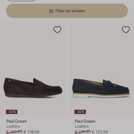
Filter en sorteer
-30%
-30%
Paul Green
Paul Green
Loafers
Loafers
€ 169,99
€ 118,99
€ 179,99
€ 125,99