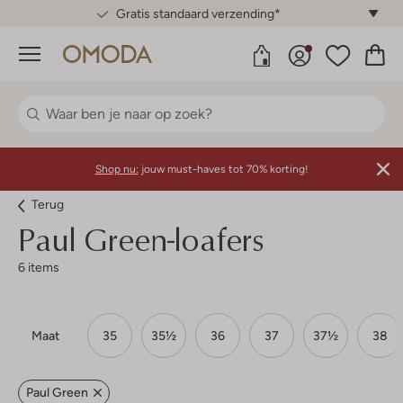
Gratis standaard verzending*
Menu
Shop nu:
jouw must-haves tot 70% korting!
Terug
Paul Green-loafers
6 items
Maat
35
35½
36
37
37½
38
Paul Green