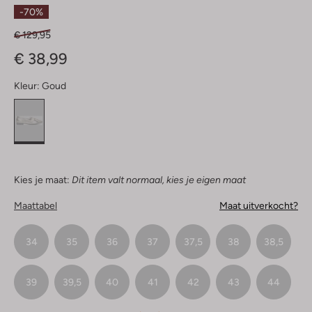
Sterren
-70%
€ 129,95
€ 38,99
Kleur:
Goud
Kies je maat:
Dit item valt normaal, kies je eigen maat
Maattabel
Maat uitverkocht?
34
35
36
37
37,5
38
38,5
39
39,5
40
41
42
43
44