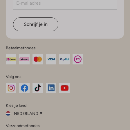
Schrijf je in
Betaalmethodes
Volg ons
Omoda
Omoda
Omoda
Omoda
Omoda
Kies je land
Instagram
Facebook
TikTok
LinkedIn
YouTube
NEDERLAND
Kies
Verzendmethodes
je
Sluit