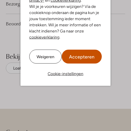
privacy-
en
cookieverklaring
.
Bezorgen & retourneren
Wil je je voorkeuren wijzigen? Via de
cookieknop onderaan de pagina kun je
jouw toestemming ieder moment
5
4
Beoordelingen
(5)
4
intrekken. Wil je meer informatie of een
/5
Sterren
klacht indienen? Ga naar onze
cookieverklaring
.
Bekijk meer
Accepteren
Weigeren
Loafers
Notre-V
Leer
Cookie-instellingen