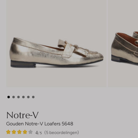
Notre-V
Gouden Notre-V Loafers 5648
4
5
4
/5
(5 beoordelingen)