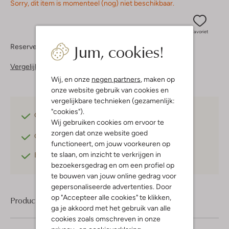
Sorry, dit item is momenteel (nog) niet beschikbaar.
Favoriet
Jum, cookies!
Reserveer direct in een van onze 37 boutiques
Vergelijkbare items
Wij, en onze
negen partners
, maken op
onze website gebruik van cookies en
vergelijkbare technieken (gezamenlijk:
"cookies").
Gratis verzending
vanaf €75,-
Wij gebruiken cookies om ervoor te
zorgen dat onze website goed
Gratis retourneren
binnen 30 dagen*
functioneert, om jouw voorkeuren op
te slaan, om inzicht te verkrijgen in
Betaal achteraf
met Klarna
bezoekersgedrag en om een profiel op
te bouwen van jouw online gedrag voor
gepersonaliseerde advertenties. Door
op "Accepteer alle cookies" te klikken,
Product informatie
ga je akkoord met het gebruik van alle
cookies zoals omschreven in onze