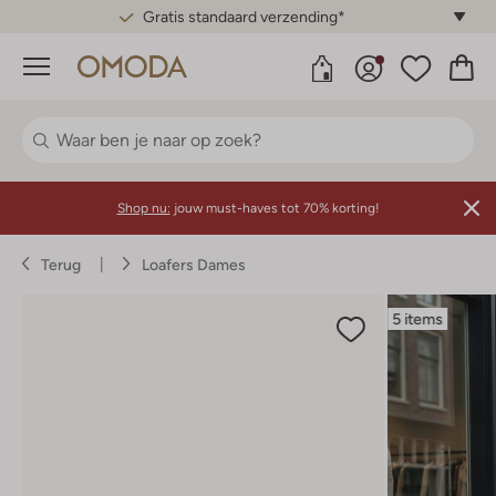
Gratis standaard verzending*
Menu
Shop nu:
jouw must-haves tot 70% korting!
Terug
Loafers Dames
5 items