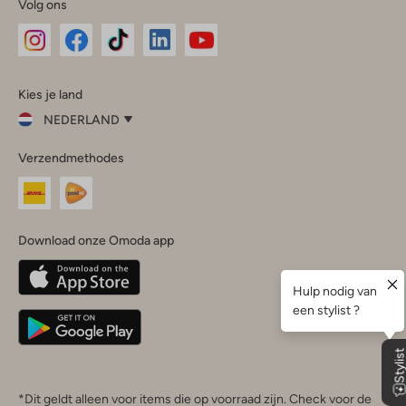
Volg ons
Omoda
Omoda
Omoda
Omoda
Omoda
Kies je land
Instagram
Facebook
TikTok
LinkedIn
YouTube
NEDERLAND
Kies
Verzendmethodes
je
Sluit
land
Nederland
België
(Nederlands)
Download onze Omoda app
Belgique
(Français)
Deutschland
*Dit geldt alleen voor items die op voorraad zijn. Check voor de