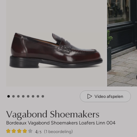
Video afspelen
Vagabond Shoemakers
Bordeaux Vagabond Shoemakers Loafers Linn 004
4
1
4
/5
(1 beoordeling)