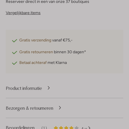
Reserveer direct in een van onze 37 boutiques
Vergelijkbare items
Gratis verzending
vanaf €75,-
Gratis retourneren
binnen 30 dagen*
Betaal achteraf
met Klarna
Product informatie
Bezorgen & retourneren
1
4
Beoordelingen
(1)
4