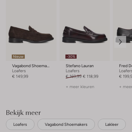
Nieuw
-30%
Vagabond Shoemakers
Stefano Lauran
Loafers
Loafers
Loafer
€ 149,99
€ 169,99
€ 118,99
€ 199,
+ meer kleuren
+ meer
Bekijk meer
Loafers
Vagabond Shoemakers
Lakleer