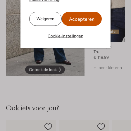
Accepteren
Weigeren
Laatste maten
Cookie-instellingen
Summum
Trui
€ 119,99
+ meer kleuren
Ontdek de look
Ook iets voor jou?