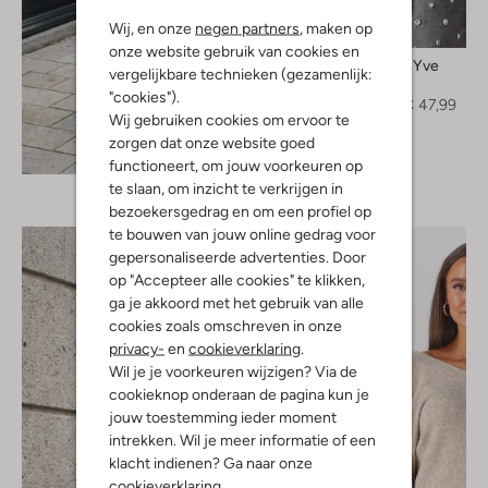
Wij, en onze
negen partners
, maken op
-40%
onze website gebruik van cookies en
Harper & Yve
vergelijkbare technieken (gezamenlijk:
Blouse
"cookies").
€ 79,99
€ 47,99
Wij gebruiken cookies om ervoor te
zorgen dat onze website goed
Ontdek de look
functioneert, om jouw voorkeuren op
te slaan, om inzicht te verkrijgen in
bezoekersgedrag en om een profiel op
te bouwen van jouw online gedrag voor
gepersonaliseerde advertenties. Door
op "Accepteer alle cookies" te klikken,
ga je akkoord met het gebruik van alle
cookies zoals omschreven in onze
privacy-
en
cookieverklaring
.
Wil je je voorkeuren wijzigen? Via de
cookieknop onderaan de pagina kun je
jouw toestemming ieder moment
intrekken. Wil je meer informatie of een
klacht indienen? Ga naar onze
cookieverklaring
.