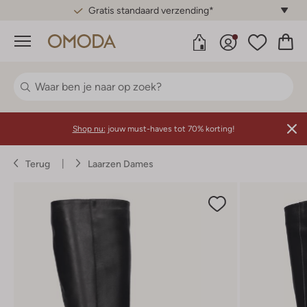
Gratis standaard verzending*
Menu
Shop nu:
jouw must-haves tot 70% korting!
Terug
Laarzen Dames