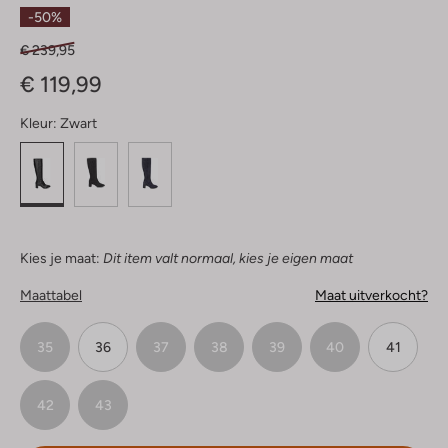
Sterren
-50%
€ 239,95
€ 119,99
Kleur:
Zwart
Kies je maat:
Dit item valt normaal, kies je eigen maat
Maattabel
Maat uitverkocht?
35
36
37
38
39
40
41
42
43