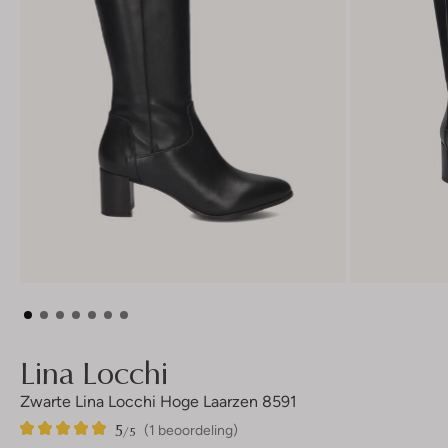
Lina Locchi
Zwarte Lina Locchi Hoge Laarzen 8591
5
1
5
/5
(1 beoordeling)