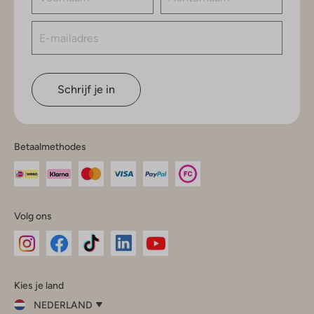
Schrijf je in
Betaalmethodes
Volg ons
Omoda
Omoda
Omoda
Omoda
Omoda
Kies je land
Instagram
Facebook
TikTok
LinkedIn
YouTube
NEDERLAND