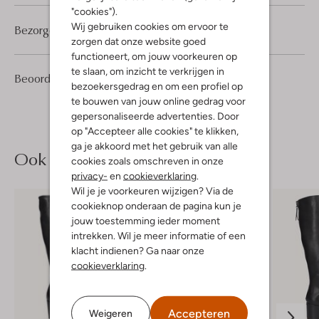
"cookies").
Wij gebruiken cookies om ervoor te
Bezorgen & retourneren
zorgen dat onze website goed
functioneert, om jouw voorkeuren op
te slaan, om inzicht te verkrijgen in
1
5
Beoordelingen
(1)
5
/5
bezoekersgedrag en om een profiel op
Sterren
te bouwen van jouw online gedrag voor
gepersonaliseerde advertenties. Door
op "Accepteer alle cookies" te klikken,
ga je akkoord met het gebruik van alle
Ook iets voor jou?
cookies zoals omschreven in onze
privacy-
en
cookieverklaring
.
Wil je je voorkeuren wijzigen? Via de
cookieknop onderaan de pagina kun je
jouw toestemming ieder moment
intrekken. Wil je meer informatie of een
klacht indienen? Ga naar onze
cookieverklaring
.
Accepteren
Weigeren