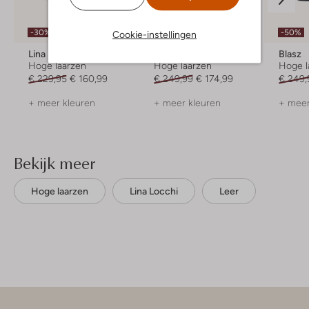
-30%
-30%
-50%
Cookie-instellingen
Lina Locchi
Lina Locchi
Blasz
Hoge laarzen
Hoge laarzen
Hoge l
€ 229,95
€ 160,99
€ 249,99
€ 174,99
€ 249,
+ meer kleuren
+ meer kleuren
+ meer
Bekijk meer
Hoge laarzen
Lina Locchi
Leer