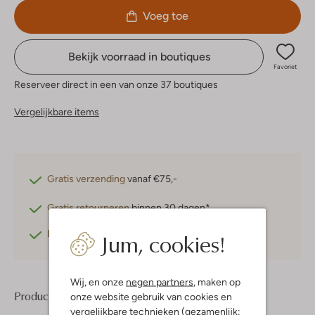
Voeg toe
Bekijk voorraad in boutiques
Favoriet
Reserveer direct in een van onze 37 boutiques
Vergelijkbare items
Gratis verzending
vanaf €75,-
Gratis retourneren
binnen 30 dagen*
Jum, cookies!
Betaal achteraf
met Klarna
Wij, en onze
negen partners
, maken op
Product informatie
onze website gebruik van cookies en
vergelijkbare technieken (gezamenlijk: