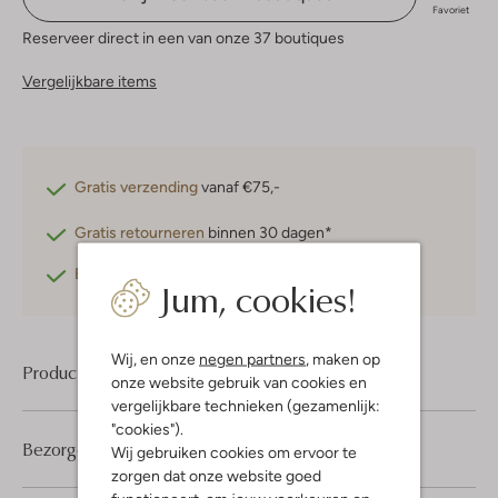
Favoriet
Reserveer direct in een van onze 37 boutiques
Vergelijkbare items
Gratis verzending
vanaf €75,-
Gratis retourneren
binnen 30 dagen*
Betaal achteraf
met Klarna
Jum, cookies!
Wij, en onze
negen partners
, maken op
Product informatie
onze website gebruik van cookies en
vergelijkbare technieken (gezamenlijk:
"cookies").
Bezorgen & retourneren
Wij gebruiken cookies om ervoor te
zorgen dat onze website goed