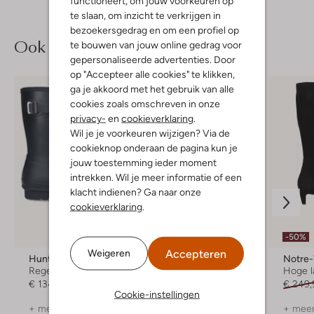
functioneert, om jouw voorkeuren op
te slaan, om inzicht te verkrijgen in
bezoekersgedrag en om een profiel op
Ook iets voor jou?
te bouwen van jouw online gedrag voor
gepersonaliseerde advertenties. Door
op "Accepteer alle cookies" te klikken,
ga je akkoord met het gebruik van alle
cookies zoals omschreven in onze
privacy-
en
cookieverklaring
.
Wil je je voorkeuren wijzigen? Via de
cookieknop onderaan de pagina kun je
jouw toestemming ieder moment
intrekken. Wil je meer informatie of een
klacht indienen? Ga naar onze
cookieverklaring
.
Laatste item
-50%
-40%
Accepteren
Weigeren
Hunter
Toral
Notre
Regenlaarzen
Hoge laarzen
Hoge l
€ 134,95
€ 399,99
€ 239,99
€ 249,
Cookie-instellingen
+ meer kleuren
+ meer kleuren
+ meer