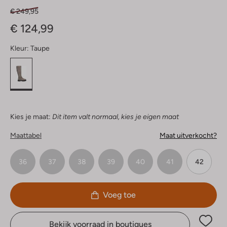
€ 249,95
€ 124,99
Kleur:
Taupe
Kies je maat:
Dit item valt normaal, kies je eigen maat
Maattabel
Maat uitverkocht?
36
37
38
39
40
41
42
Voeg toe
Bekijk voorraad in boutiques