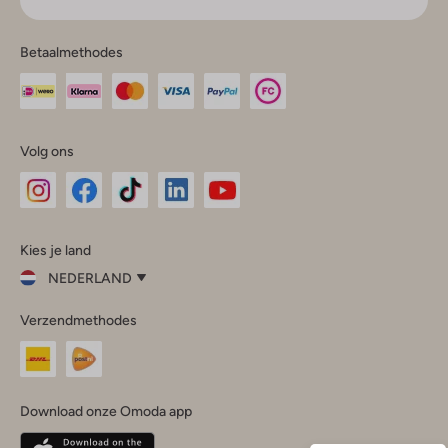
Betaalmethodes
Volg ons
Omoda
Omoda
Omoda
Omoda
Omoda
Kies je land
Instagram
Facebook
TikTok
LinkedIn
YouTube
NEDERLAND
Kies
Verzendmethodes
je
Sluit
land
Nederland
België
(Nederlands)
Download onze Omoda app
Belgique
(Français)