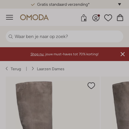
Gratis standaard verzending*
Menu
Shop nu:
jouw must-haves tot 70% korting!
Terug
Laarzen Dames