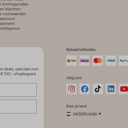
r kortingscodes
en klachten
e voorwaarden
tatement
atement
 Intelligence
Betaalmethodes
e deals, speciaal voor
p € 150,- shoptegoed.
Volg ons
Omoda
Omoda
Omoda
Omoda
Om
Kies je land
Instagram
Facebook
TikTok
LinkedI
Yo
NEDERLAND
Kies
je