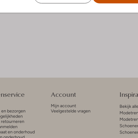
enservice
Account
Inspira
Mijn account
Bekijk all
n en bezorgen
Veelgestelde vragen
Modetren
gelijkheden
Modetren
n retourneren
Schoenen
anmelden
aat en onderhoud
Schoenen
en onderhoud