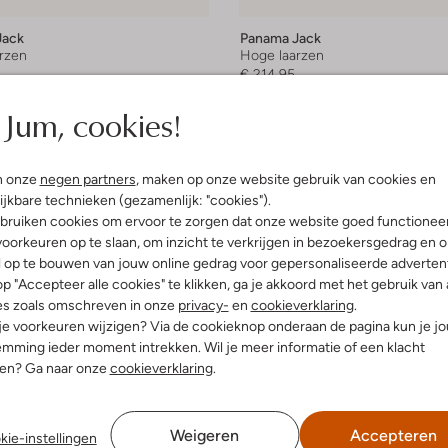
Jack
Panama Jack
rzen
Hoge laarzen
€ 214,95
leuren
Jum, cookies!
n onze
negen partners
, maken op onze website gebruik van cookies en
ijkbare technieken (gezamenlijk: "cookies").
bruiken cookies om ervoor te zorgen dat onze website goed functionee
oorkeuren op te slaan, om inzicht te verkrijgen in bezoekersgedrag en 
l op te bouwen van jouw online gedrag voor gepersonaliseerde advertent
p "Accepteer alle cookies" te klikken, ga je akkoord met het gebruik van 
es zoals omschreven in onze
privacy-
en
cookieverklaring
.
 je voorkeuren wijzigen? Via de cookieknop onderaan de pagina kun je j
mming ieder moment intrekken. Wil je meer informatie of een klacht
nen? Ga naar onze
cookieverklaring
.
Weigeren
Accepteren
kie-instellingen