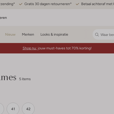
erzending*
Gratis 30 dagen retourneren*
Betaal achteraf met 
eren
Nieuw
Merken
Looks & inspiratie
Shop nu:
jouw must-haves tot 70% korting!
ames
5 items
41
42