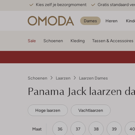
Kies zelf je bezorgmoment
Gratis standaard v
Dames
Heren
Kind
Sale
Schoenen
Kleding
Tassen & Accessoires
Schoenen
Laarzen
Laarzen Dames
Panama Jack laarzen d
Hoge laarzen
Vachtlaarzen
Maat
36
37
38
39
40