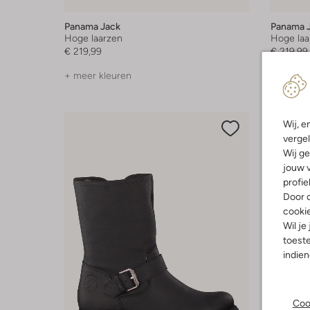
Panama Jack
Panama 
Hoge laarzen
Hoge laa
€ 219,99
€ 219,99
+ meer kleuren
+ meer k
Wij, e
vergel
Wij ge
jouw v
profie
Door o
cooki
Wil je
toeste
indie
Coo