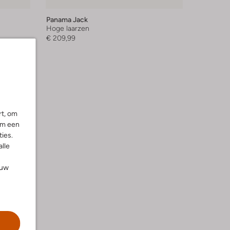
Panama Jack
Hoge laarzen
€ 209,99
rt, om
om een
ies.
alle
ouw