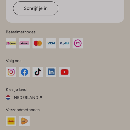
Schrijf je in
Betaalmethodes
Volg ons
Omoda
Omoda
Omoda
Omoda
Omoda
Kies je land
Instagram
Facebook
TikTok
LinkedIn
YouTube
NEDERLAND
Kies
Verzendmethodes
je
Sluit
land
Nederland