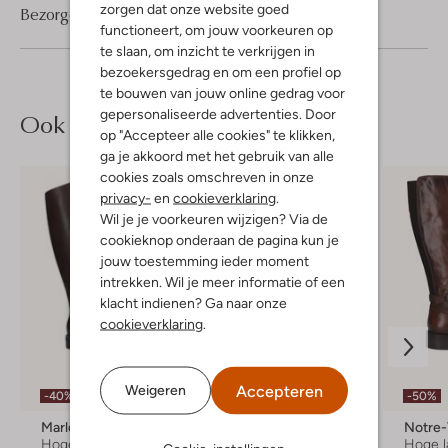
zorgen dat onze website goed
Bezorgen & retourneren
functioneert, om jouw voorkeuren op
te slaan, om inzicht te verkrijgen in
bezoekersgedrag en om een profiel op
te bouwen van jouw online gedrag voor
gepersonaliseerde advertenties. Door
Ook iets voor jou?
op "Accepteer alle cookies" te klikken,
ga je akkoord met het gebruik van alle
cookies zoals omschreven in onze
privacy-
en
cookieverklaring
.
Wil je je voorkeuren wijzigen? Via de
cookieknop onderaan de pagina kun je
jouw toestemming ieder moment
intrekken. Wil je meer informatie of een
klacht indienen? Ga naar onze
cookieverklaring
.
Accepteren
Weigeren
-40%
-50%
-50%
Marlou
Stefano Lauran
Notre
Hoge laarzen
Hoge laarzen
Hoge l