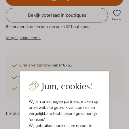
Bekijk voorraad in boutiques
Favoriet
Reserveer direct in een van onze 37 boutiques
Vergelijkbare items
Gratis verzending
vanaf €75,-
Gratis retourneren
binnen 30 dagen*
Jum, cookies!
Betaal achteraf
met Klarna
Wij, en onze
negen partners
, maken op
onze website gebruik van cookies en
Product informatie
vergelijkbare technieken (gezamenlijk:
"cookies").
Wij gebruiken cookies om ervoor te