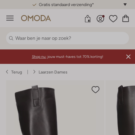
Gratis standaard verzending*
Menu
Shop nu:
jouw must-haves tot 70% korting!
Terug
Laarzen Dames