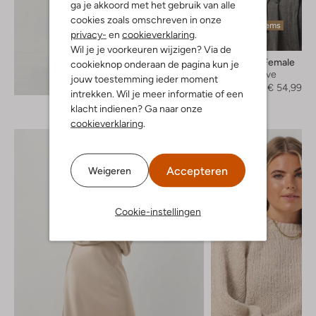
ga je akkoord met het gebruik van alle
cookies zoals omschreven in onze
Laatste items
privacy-
en
cookieverklaring
.
-50%
Wil je je voorkeuren wijzigen? Via de
Second Female
cookieknop onderaan de pagina kun je
Longsleeve
jouw toestemming ieder moment
Ontdek de look
€ 109,95
€ 54,99
intrekken. Wil je meer informatie of een
klacht indienen? Ga naar onze
cookieverklaring
.
Accepteren
Weigeren
Cookie-instellingen