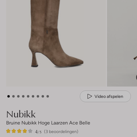
Video afspelen
Nubikk
Bruine Nubikk Hoge Laarzen Ace Belle
4
3
4
/5
(3 beoordelingen)