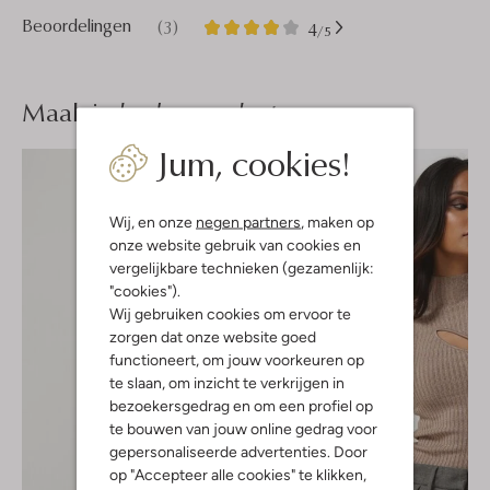
3
4
Beoordelingen
(3)
4
/5
Sterren
Maak je
look compleet
Jum, cookies!
Wij, en onze
negen partners
, maken op
onze website gebruik van cookies en
vergelijkbare technieken (gezamenlijk:
"cookies").
Wij gebruiken cookies om ervoor te
zorgen dat onze website goed
functioneert, om jouw voorkeuren op
te slaan, om inzicht te verkrijgen in
bezoekersgedrag en om een profiel op
te bouwen van jouw online gedrag voor
gepersonaliseerde advertenties. Door
op "Accepteer alle cookies" te klikken,