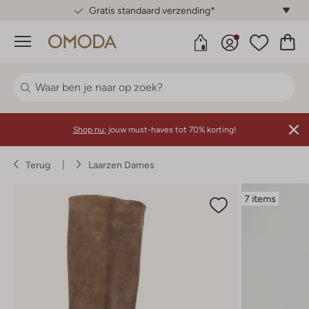
Gratis standaard verzending*
Menu
Shop nu:
jouw must-haves tot 70% korting!
Terug
Laarzen Dames
7 items