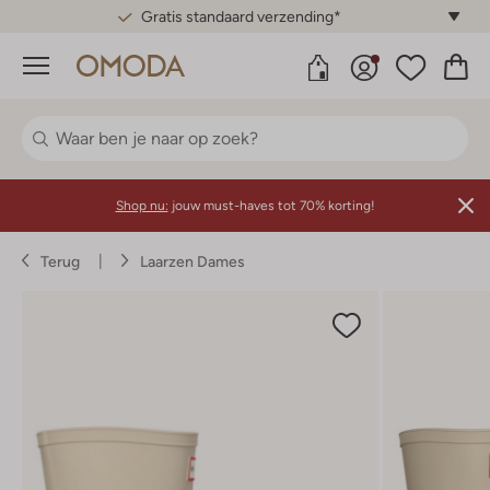
Gratis standaard verzending*
Menu
Shop nu:
jouw must-haves tot 70% korting!
Terug
Laarzen Dames