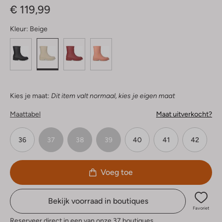
€ 119,99
Kleur:
Beige
Kies je maat:
Dit item valt normaal, kies je eigen maat
Maattabel
Maat uitverkocht?
36
37
38
39
40
41
42
Voeg toe
Bekijk voorraad in boutiques
Favoriet
Reserveer direct in een van onze 37 boutiques