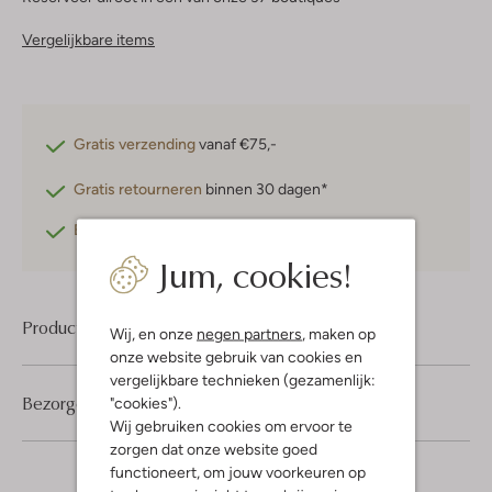
Vergelijkbare items
Gratis verzending
vanaf €75,-
Gratis retourneren
binnen 30 dagen*
Betaal achteraf
met Klarna
Jum, cookies!
Product informatie
Wij, en onze
negen partners
, maken op
onze website gebruik van cookies en
vergelijkbare technieken (gezamenlijk:
Bezorgen & retourneren
"cookies").
Wij gebruiken cookies om ervoor te
zorgen dat onze website goed
functioneert, om jouw voorkeuren op