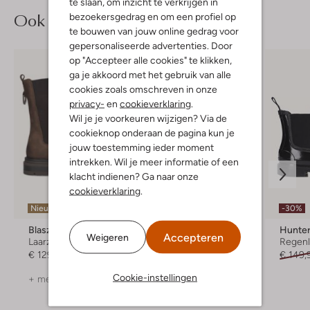
te slaan, om inzicht te verkrijgen in
Ook iets voor jou?
bezoekersgedrag en om een profiel op
te bouwen van jouw online gedrag voor
gepersonaliseerde advertenties. Door
op "Accepteer alle cookies" te klikken,
ga je akkoord met het gebruik van alle
cookies zoals omschreven in onze
privacy-
en
cookieverklaring
.
Wil je je voorkeuren wijzigen? Via de
cookieknop onderaan de pagina kun je
jouw toestemming ieder moment
intrekken. Wil je meer informatie of een
klacht indienen? Ga naar onze
cookieverklaring
.
Nieuw
-30%
Blasz
Hunter
Hunte
Accepteren
Weigeren
Laarzen
Regenlaarzen
Regenl
€ 129,99
€ 89,95
€ 149,
Cookie-instellingen
+ meer kleuren