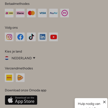
Betaalmethodes
Volg ons
Omoda
Omoda
Omoda
Omoda
Omoda
Kies je land
Instagram
Facebook
TikTok
LinkedIn
YouTube
NEDERLAND
Kies
Verzendmethodes
je
Sluit
land
Nederland
België
(Nederlands)
Download onze Omoda app
Belgique
(Français)
Deutschland