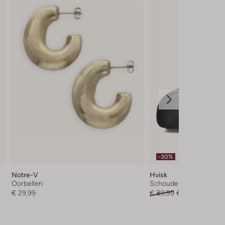
-30%
Notre-V
Hvisk
Oorbellen
Schoudertas
€ 29,99
€ 89,99
€ 62,99