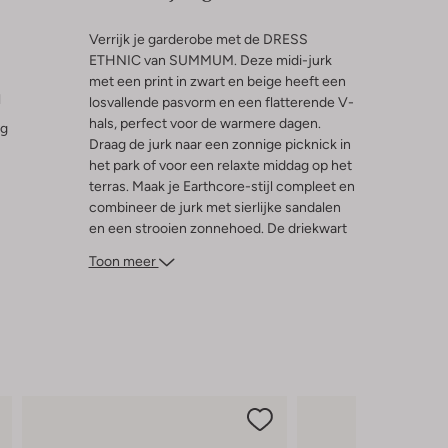
Verrijk je garderobe met de DRESS
ETHNIC van SUMMUM. Deze midi-jurk
met een print in zwart en beige heeft een
l
losvallende pasvorm en een flatterende V-
hals, perfect voor de warmere dagen.
ng
Draag de jurk naar een zonnige picknick in
het park of voor een relaxte middag op het
terras. Maak je Earthcore-stijl compleet en
combineer de jurk met sierlijke sandalen
en een strooien zonnehoed. De driekwart
mouwen van deze damesjurk zorgen voor
Toon meer
een luchtige uitstraling en maken je klaar
voor elk avontuur in het voorjaar of de
zomer.