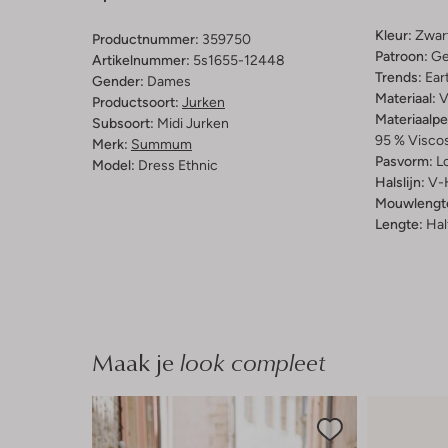
Kleur:
Zwar
Productnummer:
359750
Patroon:
Ge
Artikelnummer:
5s1655-12448
Trends:
Ear
Gender:
Dames
Materiaal:
V
Productsoort:
Jurken
Materiaalp
Subsoort:
Midi Jurken
95 % Viscos
Merk:
Summum
Pasvorm:
L
Model:
Dress Ethnic
Halslijn:
V-
Mouwlengt
Lengte:
Hal
Maak je
look compleet