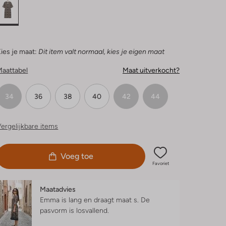
ies je maat:
Dit item valt normaal, kies je eigen maat
Maattabel
Maat uitverkocht?
34
36
38
40
42
44
ergelijkbare items
Voeg toe
Favoriet
Maatadvies
Emma is lang en draagt maat s.
De
pasvorm is
losvallend
.