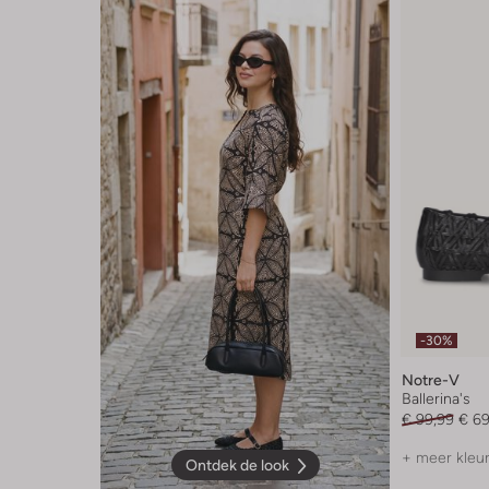
-30%
Notre-V
Ballerina's
€ 99,99
€ 69
+ meer kleu
Ontdek de look