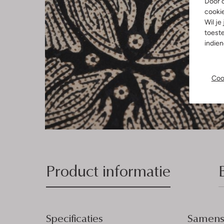
Door o
cooki
Wil je
toeste
indie
Coo
Product informatie
Specificaties
Samenst