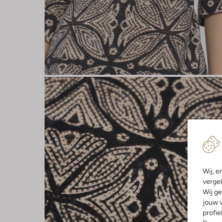
Wij, e
vergel
Wij ge
jouw v
profie