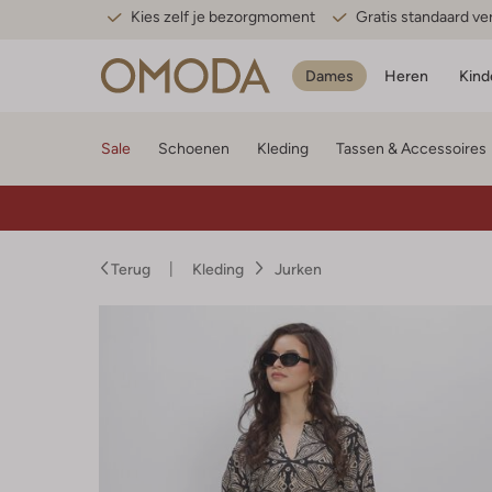
Kies zelf je bezorgmoment
Gratis standaard v
Dames
Heren
Kind
Sale
Schoenen
Kleding
Tassen & Accessoires
Terug
Kleding
Jurken