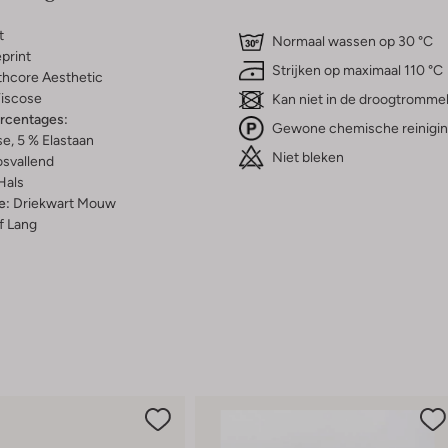
t
Normaal wassen op 30 °C
print
Strijken op maximaal 110 °C
thcore Aesthetic
iscose
Kan niet in de droogtromme
ercentages:
Gewone chemische reinigi
e, 5 % Elastaan
Niet bleken
osvallend
Hals
e:
Driekwart Mouw
f Lang