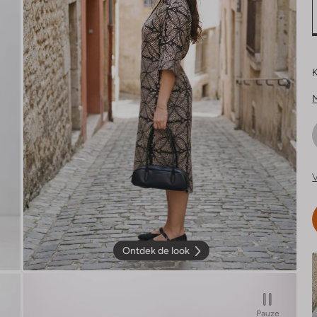
K
V
Ontdek de look
Pauze