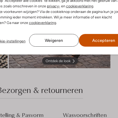
p "Accepteer alle cookies" te klikken, ga je akkoord met het gebruik van 
es zoals omschreven in onze
privacy-
en
cookieverklaring
.
 je voorkeuren wijzigen? Via de cookieknop onderaan de pagina kun je j
mming ieder moment intrekken. Wil je meer informatie of een klacht
nen? Ga naar onze
cookieverklaring
.
Weigeren
Accepteren
kie-instellingen
Ontdek de look
Bezorgen & retourneren
elling & Pasvorm
Wasvoorschriften