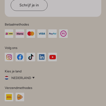
Schrijf je in
Betaalmethodes
Volg ons
Omoda
Omoda
Omoda
Omoda
Omoda
Kies je land
Instagram
Facebook
TikTok
LinkedIn
YouTube
NEDERLAND
Kies
Verzendmethodes
je
Sluit
land
Nederland