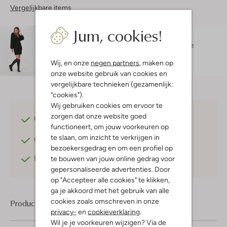
Vergelijkbare items
Jum, cookies!
Maatadvies
Darcy is 1 meter 74 lang en draagt maat 36.
De
pasvorm is
aansluitend
.
Wij, en onze
negen partners
, maken op
onze website gebruik van cookies en
vergelijkbare technieken (gezamenlijk:
"cookies").
Wij gebruiken cookies om ervoor te
zorgen dat onze website goed
Gratis verzending
vanaf €75,-
functioneert, om jouw voorkeuren op
te slaan, om inzicht te verkrijgen in
Gratis retourneren
binnen 30 dagen*
bezoekersgedrag en om een profiel op
Betaal achteraf
met Klarna
te bouwen van jouw online gedrag voor
gepersonaliseerde advertenties. Door
op "Accepteer alle cookies" te klikken,
ga je akkoord met het gebruik van alle
cookies zoals omschreven in onze
Product informatie
privacy-
en
cookieverklaring
.
Wil je je voorkeuren wijzigen? Via de