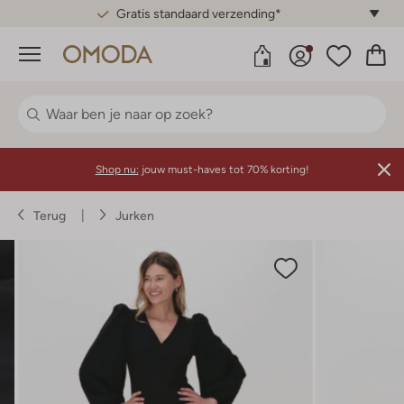
Gratis standaard verzending*
Menu
Shop nu:
jouw must-haves tot 70% korting!
Terug
Jurken