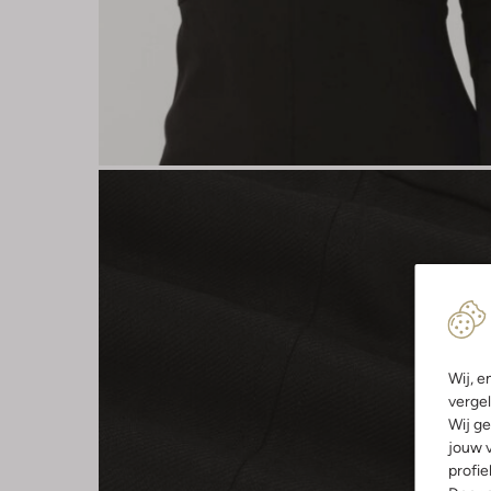
Wij, e
vergel
Wij ge
jouw v
profie