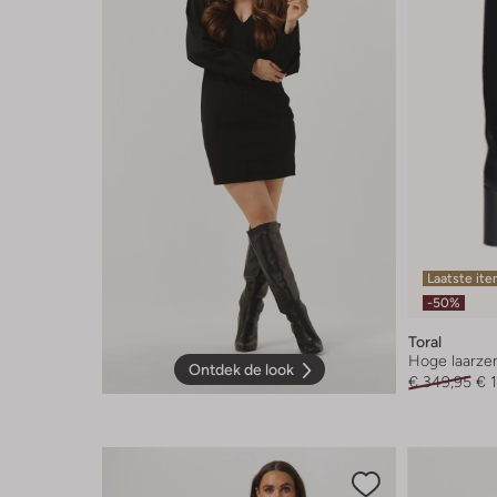
Laatste it
-50%
Toral
Hoge laarze
Ontdek de look
€ 349,95
€ 