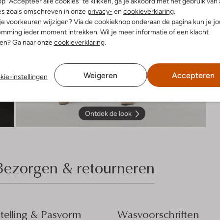
p "Accepteer alle cookies" te klikken, ga je akkoord met het gebruik van 
es zoals omschreven in onze
privacy-
en
cookieverklaring
.
 je voorkeuren wijzigen? Via de cookieknop onderaan de pagina kun je j
mming ieder moment intrekken. Wil je meer informatie of een klacht
nen? Ga naar onze
cookieverklaring
.
Weigeren
Accepteren
kie-instellingen
Ontdek de look
Bezorgen & retourneren
elling & Pasvorm
Wasvoorschriften