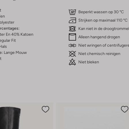
t
Beperkt wassen op 30 °C
fen
Strijken op maximaal 110 °C
olyester
ercentages:
Kan niet in de droogtromme
ter En 40% Katoen
Alleen hangend drogen
gular Fit
Niet wringen of centrifuger
Hals
e:
Lange Mouw
Niet chemisch reinigen
t
Niet bleken