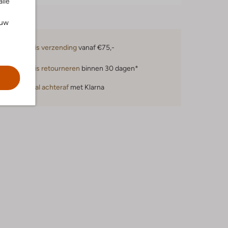
alle
ouw
Gratis verzending
vanaf €75,-
Gratis retourneren
binnen 30 dagen*
Betaal achteraf
met Klarna