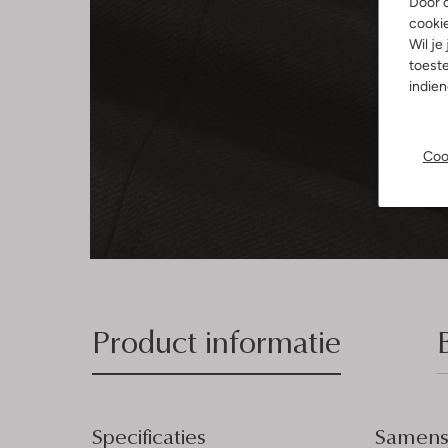
Door o
cooki
Wil je
toeste
indie
Coo
Product informatie
Specificaties
Samenst