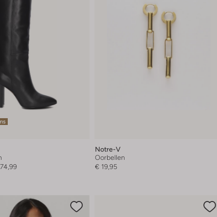
ems
Notre-V
n
Oorbellen
174,99
€ 19,95