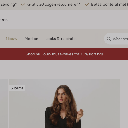
erzending*
Gratis 30 dagen retourneren*
Betaal achteraf met 
eren
Nieuw
Merken
Looks & inspiratie
Shop nu:
jouw must-haves tot 70% korting!
5 items