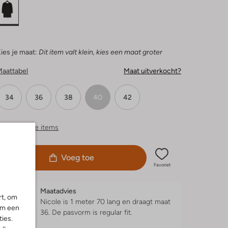
ies je maat:
Dit item valt klein, kies een maat groter
Maattabel
Maat uitverkocht?
34
36
38
40
42
ergelijkbare items
Voeg toe
Favoriet
Maatadvies
rt, om
Nicole is 1 meter 70 lang en draagt maat
om een
36.
De pasvorm is
regular fit
.
ies.