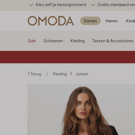
Kies zelf je bezorgmoment
Gratis standaard v
Dames
Heren
Kind
Sale
Schoenen
Kleding
Tassen & Accessoires
Terug
Kleding
Jurken