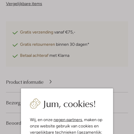
Vergelijkbare items
Gratis verzending
vanaf €75,-
Gratis retourneren
binnen 30 dagen*
Betaal achteraf
met Klarna
Product informatie
Jum, cookies!
Bezorgen & retourneren
Wij, en onze
negen partners
, maken op
3
4
Beoordelingen
(3)
4
/5
onze website gebruik van cookies en
Sterren
vergelijkbare technieken (gezamenlijk: