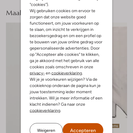
"cookies").
Maak je
look compleet
Wij gebruiken cookies om ervoor te
zorgen dat onze website goed
functioneert, om jouw voorkeuren op
te slaan, om inzicht te verkrijgen in
bezoekersgedrag en om een profiel op
te bouwen van jouw online gedrag voor
gepersonaliseerde advertenties. Door
op "Accepteer alle cookies" te klikken,
ga je akkoord met het gebruik van alle
cookies zoals omschreven in onze
privacy-
en
cookieverklaring
.
Wil je je voorkeuren wijzigen? Via de
cookieknop onderaan de pagina kun je
jouw toestemming ieder moment
intrekken. Wil je meer informatie of een
klacht indienen? Ga naar onze
cookieverklaring
.
Laatste items
Accepteren
Weigeren
-50%