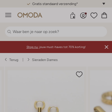
Gratis standaard verzending*
Menu
Shop nu:
jouw must-haves tot 70% korting!
Terug
Sieraden Dames