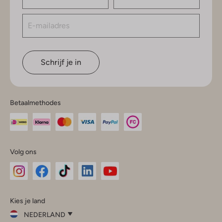
Schrijf je in
Betaalmethodes
Volg ons
Omoda
Omoda
Omoda
Omoda
Omoda
Kies je land
Instagram
Facebook
TikTok
LinkedIn
YouTube
NEDERLAND