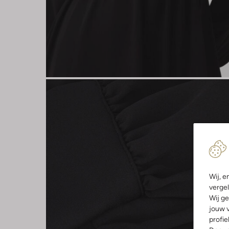
Wij, e
vergel
Wij ge
jouw v
profie