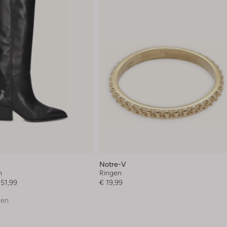
Notre-V
n
Ringen
251,99
€ 19,99
ren