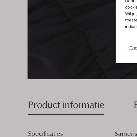
Door o
cooki
Wil je
toeste
indie
Coo
Product informatie
Specificaties
Samenst