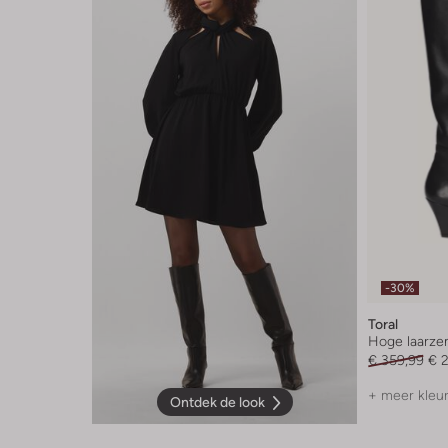
-30%
Toral
Hoge laarze
€ 359,99
€ 
+ meer kleu
Ontdek de look