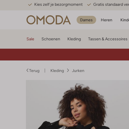
Kies zelf je bezorgmoment
Gratis standaard v
Dames
Heren
Kind
Sale
Schoenen
Kleding
Tassen & Accessoires
Terug
Kleding
Jurken