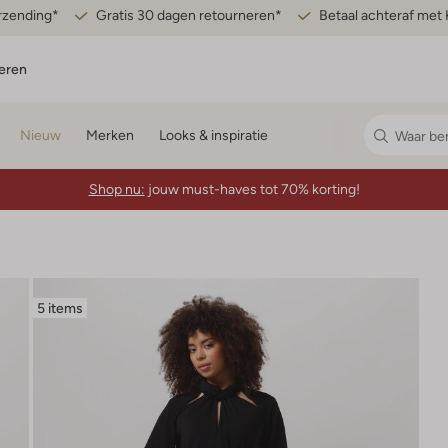
erzending*
Gratis 30 dagen retourneren*
Betaal achteraf met 
eren
Nieuw
Merken
Looks & inspiratie
Shop nu:
jouw must-haves tot 70% korting!
5 items