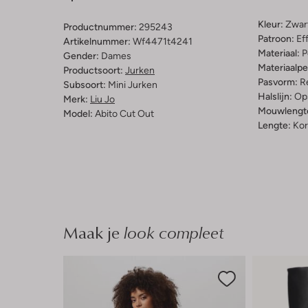
Kleur:
Zwar
Productnummer:
295243
Patroon:
Ef
Artikelnummer:
Wf4471t4241
Materiaal:
P
Gender:
Dames
Materiaalp
Productsoort:
Jurken
Pasvorm:
Re
Subsoort:
Mini Jurken
Halslijn:
Op
Merk:
Liu Jo
Mouwlengt
Model:
Abito Cut Out
Lengte:
Kor
Maak je
look compleet