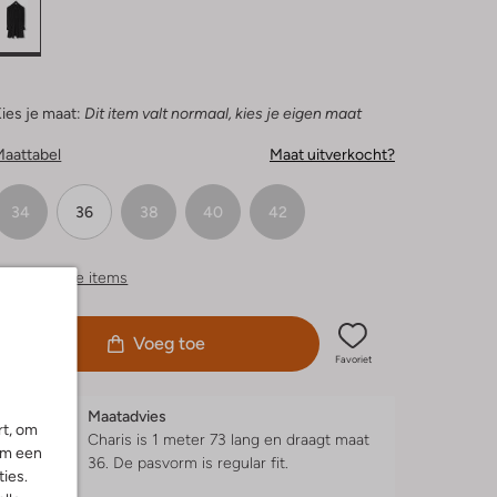
ies je maat:
Dit item valt normaal, kies je eigen maat
Maattabel
Maat uitverkocht?
34
36
38
40
42
ergelijkbare items
Voeg toe
Favoriet
Maatadvies
rt, om
Charis is 1 meter 73 lang en draagt maat
om een
36.
De pasvorm is
regular fit
.
ies.