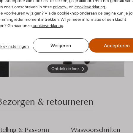
p "Accepteer alle cookies" te klikken, ga je akkoord met het gebruik van 
es zoals omschreven in onze
privacy-
en
cookieverklaring
.
 je voorkeuren wijzigen? Via de cookieknop onderaan de pagina kun je j
mming ieder moment intrekken. Wil je meer informatie of een klacht
nen? Ga naar onze
cookieverklaring
.
Weigeren
Accepteren
kie-instellingen
Ontdek de look
Bezorgen & retourneren
elling & Pasvorm
Wasvoorschriften