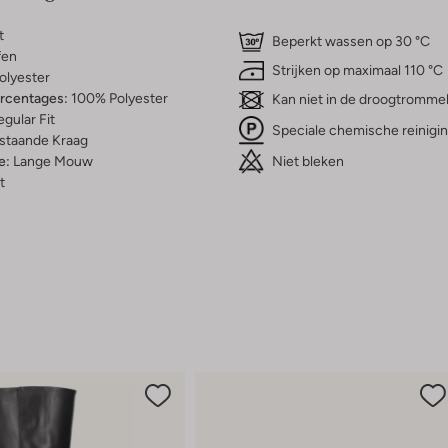
t
Beperkt wassen op 30 °C
fen
Strijken op maximaal 110 °C
olyester
ercentages:
100% Polyester
Kan niet in de droogtromme
gular Fit
Speciale chemische reinigi
staande Kraag
Niet bleken
e:
Lange Mouw
t