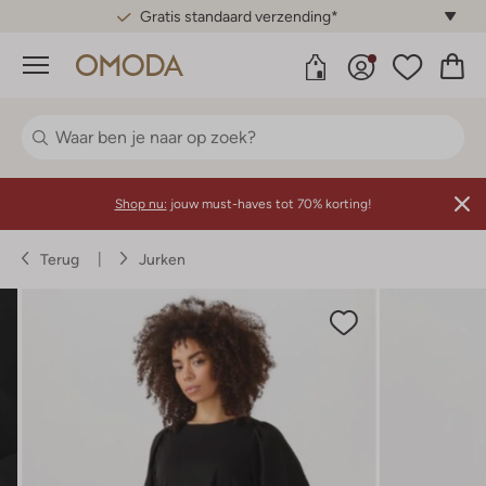
Gratis standaard verzending*
Menu
Shop nu:
jouw must-haves tot 70% korting!
Terug
Jurken