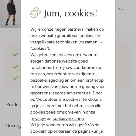
Maatadvies
Jum, cookies!
Maruschka is 1 meter 72 lang en draagt maat s.
De
pasvorm is
aansluitend
.
Wij, en onze
negen partners
, maken op
onze website gebruik van cookies en
vergelijkbare technieken (gezamenlijk:
"cookies").
Gratis verzending
vanaf €75,-
Wij gebruiken cookies om ervoor te
zorgen dat onze website goed
Gratis retourneren
binnen 30 dagen*
functioneert, om jouw voorkeuren op
te slaan, om inzicht te verkrijgen in
Betaal achteraf
met Klarna
bezoekersgedrag en om een profiel op
te bouwen van jouw online gedrag voor
gepersonaliseerde advertenties. Door
op "Accepteer alle cookies" te klikken,
Product informatie
ga je akkoord met het gebruik van alle
cookies zoals omschreven in onze
privacy-
en
cookieverklaring
.
Bezorgen & retourneren
Wil je je voorkeuren wijzigen? Via de
cookieknop onderaan de pagina kun je