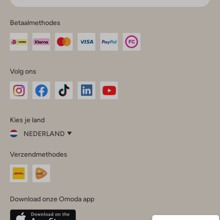
Betaalmethodes
Volg ons
Omoda
Omoda
Omoda
Omoda
Omoda
Kies je land
Instagram
Facebook
TikTok
LinkedIn
YouTube
NEDERLAND
Kies
Verzendmethodes
je
Sluit
land
Nederland
België
(Nederlands)
Download onze Omoda app
Belgique
(Français)