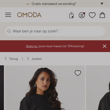
Gratis standaard verzending*
Menu
Shop nu:
jouw must-haves tot 70% korting!
Terug
Jurken