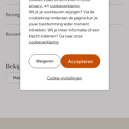
privacy-
en
cookieverklaring
.
Wil je je voorkeuren wijzigen? Via de
Bezorgen & retourneren
cookieknop onderaan de pagina kun je
jouw toestemming ieder moment
intrekken. Wil je meer informatie of een
1
4
Beoordelingen
(1)
4
/5
klacht indienen? Ga naar onze
Sterren
cookieverklaring
.
Accepteren
Weigeren
Bekijk meer
Cookie-instellingen
Midi jurken
Penn & Ink
Linnen