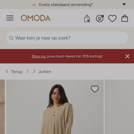
Gratis standaard verzending*
Menu
Shop nu:
jouw must-haves tot 70% korting!
Terug
Jurken