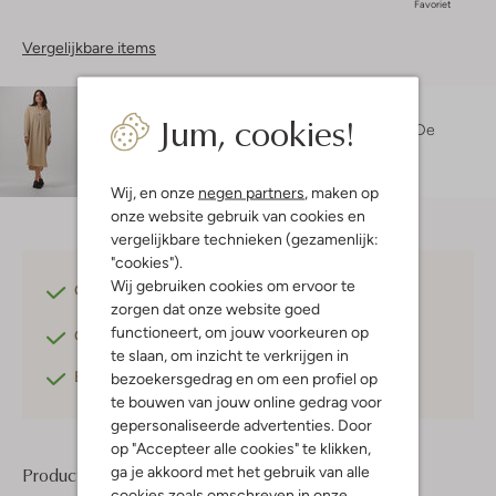
Favoriet
Vergelijkbare items
Maatadvies
Jum, cookies!
Melissa is 1 meter 70 lang en draagt maat 36.
De
pasvorm is
losvallend
.
Wij, en onze
negen partners
, maken op
onze website gebruik van cookies en
vergelijkbare technieken (gezamenlijk:
"cookies").
Wij gebruiken cookies om ervoor te
Gratis verzending
vanaf €75,-
zorgen dat onze website goed
functioneert, om jouw voorkeuren op
Gratis retourneren
binnen 30 dagen*
te slaan, om inzicht te verkrijgen in
Betaal achteraf
met Klarna
bezoekersgedrag en om een profiel op
te bouwen van jouw online gedrag voor
gepersonaliseerde advertenties. Door
op "Accepteer alle cookies" te klikken,
ga je akkoord met het gebruik van alle
Product informatie
cookies zoals omschreven in onze