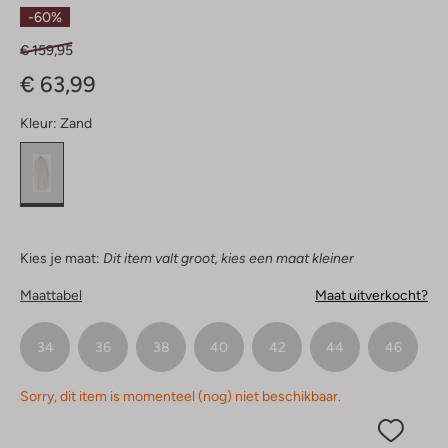
Sterren
-60%
€ 159,95
€ 63,99
Kleur:
Zand
Kies je maat:
Dit item valt groot, kies een maat kleiner
Maattabel
Maat uitverkocht?
34
36
38
40
42
44
46
Sorry, dit item is momenteel (nog) niet beschikbaar.