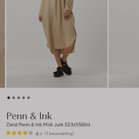
Penn & Ink
Zand Penn & Ink Midi Jurk S23z556ltd
4
1
4
/5
(1 beoordeling)