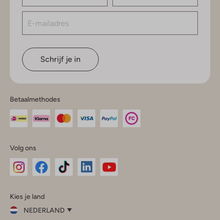
Schrijf je in
Betaalmethodes
Volg ons
Omoda
Omoda
Omoda
Omoda
Omoda
Kies je land
Instagram
Facebook
TikTok
LinkedIn
YouTube
NEDERLAND