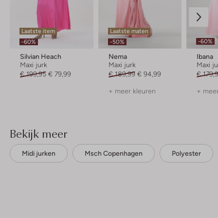
Laatste item
Laatste maten
-60%
-60%
-50%
Silvian Heach
Nema
Ibana
Maxi jurk
Maxi jurk
Maxi j
€ 199,95
€ 79,99
€ 189,99
€ 94,99
€ 179,
+ meer kleuren
+ meer
Bekijk meer
Midi jurken
Msch Copenhagen
Polyester