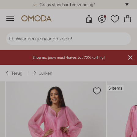
Gratis standaard verzending*
Menu
Shop nu:
jouw must-haves tot 70% korting!
Terug
Jurken
5 items