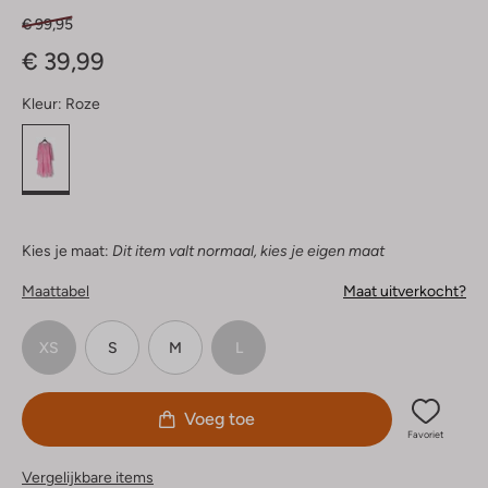
€ 99,95
€ 39,99
Kleur:
Roze
Kies je maat:
Dit item valt normaal, kies je eigen maat
Maattabel
Maat uitverkocht?
XS
S
M
L
Voeg toe
Favoriet
Vergelijkbare items