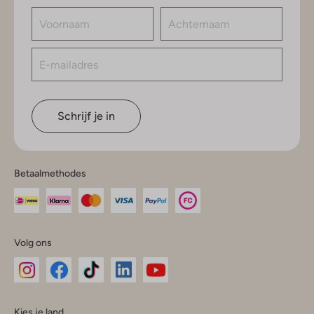
Schrijf je in
Betaalmethodes
Volg ons
Omoda
Omoda
Omoda
Omoda
Omoda
Kies je land