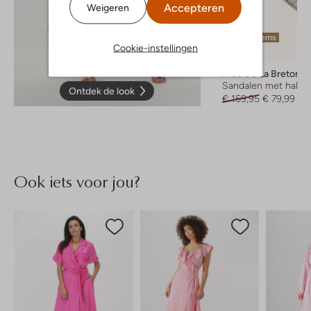
Accepteren
Weigeren
Laatste items
Cookie-instellingen
-50%
Fred De La Bretonie
Sandalen met hak
Ontdek de look
€ 159,95
€ 79,99
Ook iets voor jou?