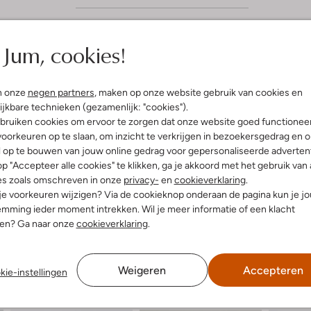
Jum, cookies!
n onze
negen partners
, maken op onze website gebruik van cookies en
ijkbare technieken (gezamenlijk: "cookies").
bruiken cookies om ervoor te zorgen dat onze website goed functionee
oorkeuren op te slaan, om inzicht te verkrijgen in bezoekersgedrag en 
l op te bouwen van jouw online gedrag voor gepersonaliseerde advertent
p "Accepteer alle cookies" te klikken, ga je akkoord met het gebruik van 
es zoals omschreven in onze
privacy-
en
cookieverklaring
.
 je voorkeuren wijzigen? Via de cookieknop onderaan de pagina kun je j
mming ieder moment intrekken. Wil je meer informatie of een klacht
nen? Ga naar onze
cookieverklaring
.
Weigeren
Accepteren
kie-instellingen