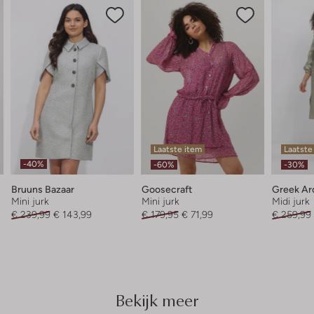
Laatste item
Laatste
-40%
-60%
-30%
Bruuns Bazaar
Goosecraft
Greek Arc
Mini jurk
Mini jurk
Midi jurk
€ 239,99
€ 143,99
€ 179,95
€ 71,99
€ 259,99
Bekijk meer