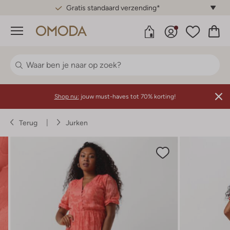
Gratis standaard verzending*
Menu
Shop nu:
jouw must-haves tot 70% korting!
Terug
Jurken