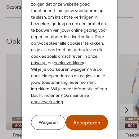
zorgen dat onze website goed
Bezorgen & retourneren
functioneert, om jouw voorkeuren op
te slaan, om inzicht te verkrijgen in
bezoekersgedrag en om een profiel op
te bouwen van jouw online gedrag voor
gepersonaliseerde advertenties. Door
Ook iets voor jou?
op "Accepteer alle cookies" te klikken,
ga je akkoord met het gebruik van alle
cookies zoals omschreven in onze
privacy-
en
cookieverklaring
.
Wil je je voorkeuren wijzigen? Via de
cookieknop onderaan de pagina kun je
jouw toestemming ieder moment
intrekken. Wil je meer informatie of een
klacht indienen? Ga naar onze
cookieverklaring
.
Laatste item
Laatste items
Laatste
Accepteren
Weigeren
-60%
-60%
-50%
Freebird
Freebird
Freebi