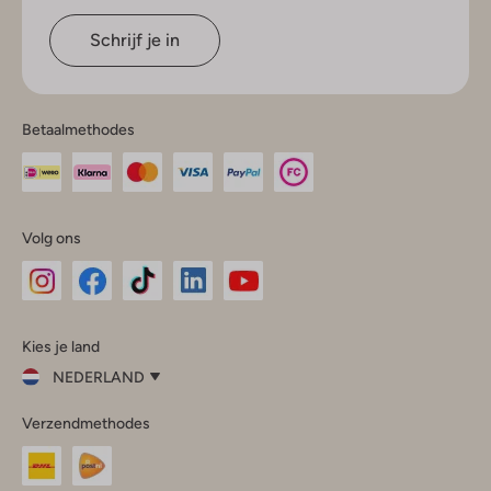
Schrijf je in
Betaalmethodes
Volg ons
Omoda
Omoda
Omoda
Omoda
Omoda
Kies je land
Instagram
Facebook
TikTok
LinkedIn
YouTube
NEDERLAND
Kies
Verzendmethodes
je
Sluit
land
Nederland