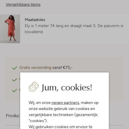
Vergelijkbare items
Maatadvies
Ely is 1 meter 74 lang en draagt maat S.
De pasvorm is
losvallend
.
Gratis verzending
vanaf €75,-
Gratis retourneren
binnen 30 dagen*
Jum, cookies!
Betaal achteraf
met Klarna
Wij, en onze
negen partners
, maken op
onze website gebruik van cookies en
vergelijkbare technieken (gezamenlijk:
Product informatie
"cookies").
Wij gebruiken cookies om ervoor te