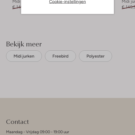
Cookie-instellingen
Midi jurk
Midi jurk
Midi ju
€ 149,99
€ 59,99
€ 149,99
€ 59,99
€ 149,
Bekijk meer
Midi jurken
Freebird
Polyester
Contact
Maandag - Vrijdag 09:00 - 19:00 uur