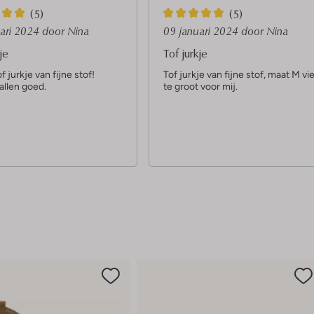
5
(5)
(5)
S
uari 2024
door Nina
09 januari 2024
door Nina
t
je
Tof jurkje
e
f jurkje van fijne stof!
Tof jurkje van fijne stof, maat M vie
allen goed.
te groot voor mij.
r
r
e
n