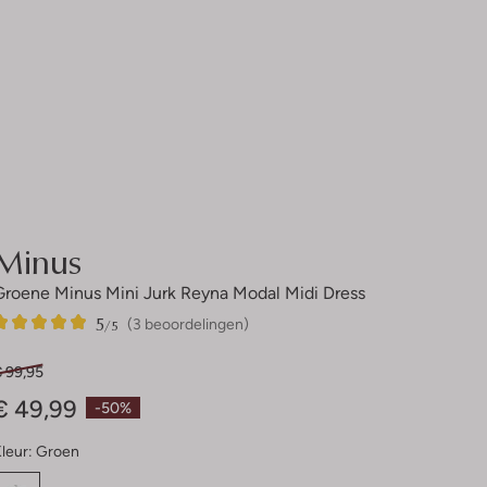
Minus
Groene Minus Mini Jurk Reyna Modal Midi Dress
5
3
5
/5
(3 beoordelingen)
Sterren
€ 99,95
€ 49,99
-50%
leur:
Groen