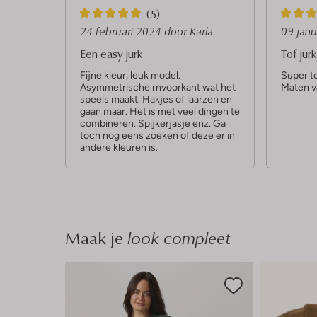
5
5
(5)
S
S
24 februari 2024
door Karla
09 jan
t
t
Een easy jurk
Tof jurk
e
e
Fijne kleur, leuk model.
Super to
Asymmetrische rnvoorkant wat het
Maten v
r
r
speels maakt. Hakjes of laarzen en
r
r
gaan maar. Het is met veel dingen te
combineren. Spijkerjasje enz. Ga
e
e
toch nog eens zoeken of deze er in
n
andere kleuren is.
n
Maak je
look compleet