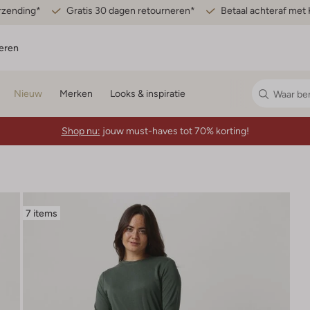
erzending*
Gratis 30 dagen retourneren*
Betaal achteraf met 
eren
Nieuw
Merken
Looks & inspiratie
Shop nu:
jouw must-haves tot 70% korting!
7 items