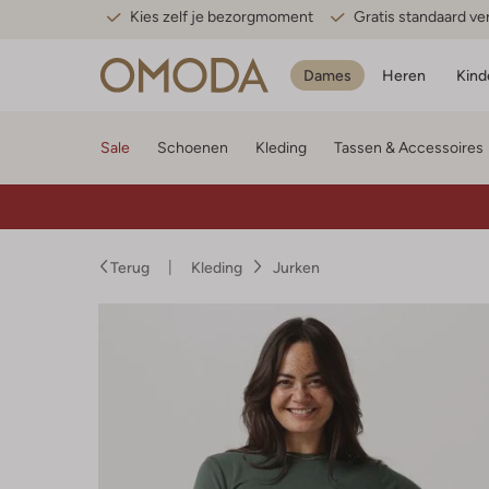
Kies zelf je bezorgmoment
Gratis standaard v
Dames
Heren
Kind
Sale
Schoenen
Kleding
Tassen & Accessoires
Terug
Kleding
Jurken