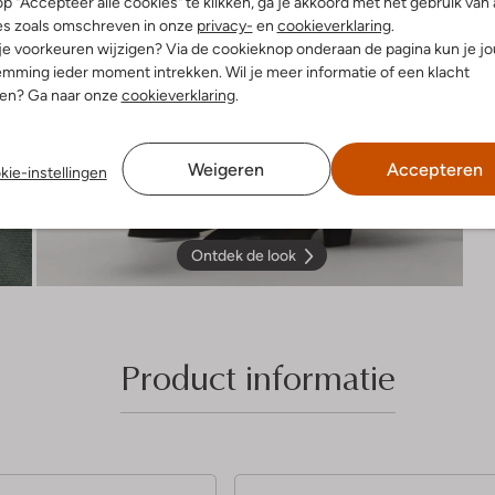
p "Accepteer alle cookies" te klikken, ga je akkoord met het gebruik van 
es zoals omschreven in onze
privacy-
en
cookieverklaring
.
 je voorkeuren wijzigen? Via de cookieknop onderaan de pagina kun je j
mming ieder moment intrekken. Wil je meer informatie of een klacht
nen? Ga naar onze
cookieverklaring
.
Weigeren
Accepteren
kie-instellingen
Ontdek de look
Product informatie