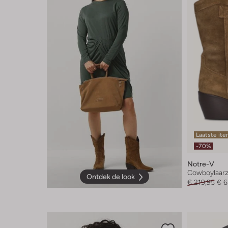
Laatste it
-70%
Notre-V
Cowboylaar
Ontdek de look
€ 219,95
€ 6