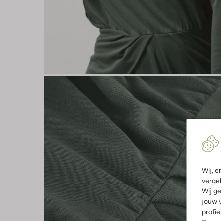
Wij, e
vergel
Wij ge
jouw v
profie