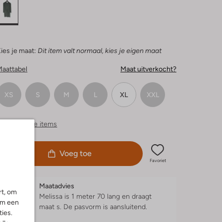
ies je maat:
Dit item valt normaal, kies je eigen maat
Maattabel
Maat uitverkocht?
XS
S
M
L
XL
XXL
ergelijkbare items
Voeg toe
Favoriet
Maatadvies
rt, om
Melissa is 1 meter 70 lang en draagt
om een
maat s.
De pasvorm is
aansluitend
.
ies.