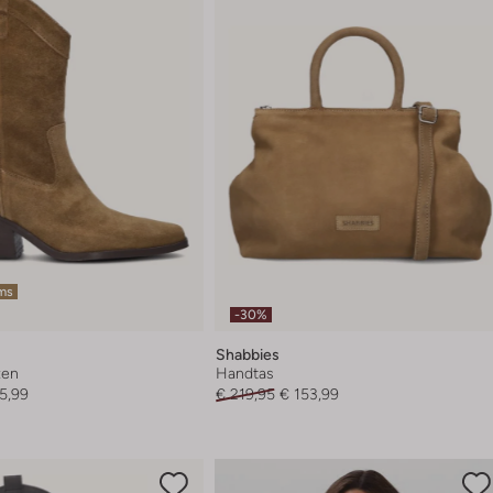
ems
-30%
Shabbies
zen
Handtas
5,99
€ 219,95
€ 153,99