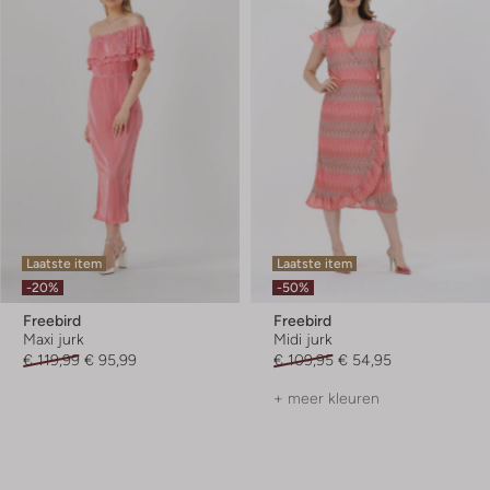
Laatste item
Laatste item
-20%
-50%
Freebird
Freebird
Maxi jurk
Midi jurk
€ 119,99
€ 95,99
€ 109,95
€ 54,95
+ meer kleuren