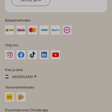
Betaalmethodes
Volg ons
Omoda
Omoda
Omoda
Omoda
Omoda
Kies je land
Instagram
Facebook
TikTok
LinkedIn
YouTube
NEDERLAND
Kies
Verzendmethodes
je
Sluit
land
Nederland
België
(Nederlands)
Download onze Omoda app