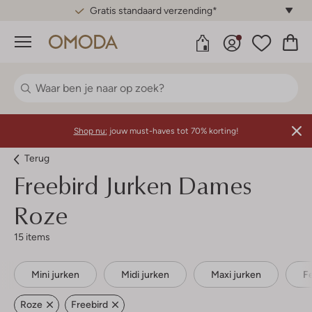
Gratis standaard verzending*
Menu
Shop nu:
jouw must-haves tot 70% korting!
Terug
Freebird
Jurken Dames
Roze
15 items
Mini jurken
Midi jurken
Maxi jurken
F
Roze
Freebird