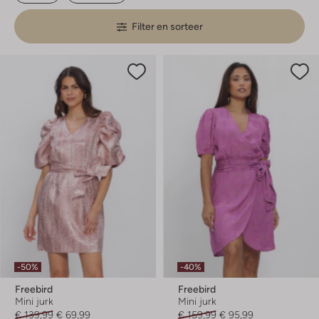
Filter en sorteer
-50%
-40%
Freebird
Freebird
Mini jurk
Mini jurk
€ 139,99
€ 69,99
€ 159,99
€ 95,99