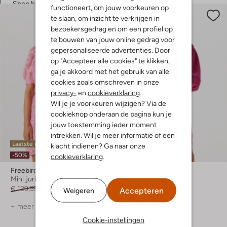
Shop hier
functioneert, om jouw voorkeuren op
te slaan, om inzicht te verkrijgen in
bezoekersgedrag en om een profiel op
te bouwen van jouw online gedrag voor
gepersonaliseerde advertenties. Door
op "Accepteer alle cookies" te klikken,
ga je akkoord met het gebruik van alle
cookies zoals omschreven in onze
privacy-
en
cookieverklaring
.
Wil je je voorkeuren wijzigen? Via de
cookieknop onderaan de pagina kun je
jouw toestemming ieder moment
intrekken. Wil je meer informatie of een
Laatste maten
Laatste items
klacht indienen? Ga naar onze
-50%
-50%
cookieverklaring
.
Freebird
Freebird
Mini jurk
Mini jurk
€ 129,99
€ 64,99
€ 129,99
€ 64,99
Accepteren
Weigeren
+ meer kleuren
Cookie-instellingen