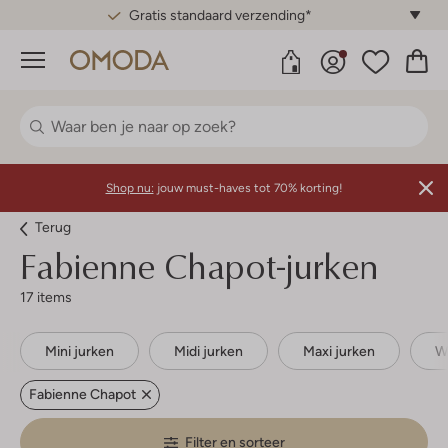
Gratis standaard verzending*
Menu
Shop nu:
jouw must-haves tot 70% korting!
Terug
Fabienne Chapot-jurken
17 items
Mini jurken
Midi jurken
Maxi jurken
W
Fabienne Chapot
Filter en sorteer