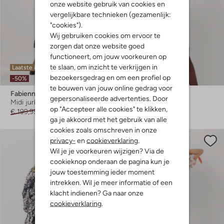
onze website gebruik van cookies en
vergelijkbare technieken (gezamenlijk:
"cookies").
Wij gebruiken cookies om ervoor te
zorgen dat onze website goed
functioneert, om jouw voorkeuren op
te slaan, om inzicht te verkrijgen in
Laatste items
Laatste items
bezoekersgedrag en om een profiel op
-50%
-50%
te bouwen van jouw online gedrag voor
Fabienne Chapot
Fabienne Chapot
gepersonaliseerde advertenties. Door
Midi jurk
Midi jurk
op "Accepteer alle cookies" te klikken,
€ 199,95
€ 99,95
€ 189,95
€ 94,95
ga je akkoord met het gebruik van alle
cookies zoals omschreven in onze
privacy-
en
cookieverklaring
.
Wil je je voorkeuren wijzigen? Via de
cookieknop onderaan de pagina kun je
jouw toestemming ieder moment
intrekken. Wil je meer informatie of een
klacht indienen? Ga naar onze
cookieverklaring
.