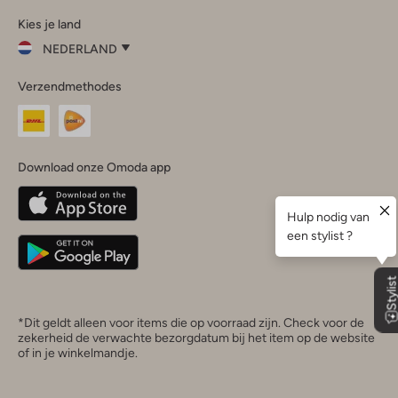
Omoda
Omoda
Omoda
Omoda
Omoda
Kies je land
Instagram
Facebook
TikTok
LinkedIn
YouTube
NEDERLAND
Kies
Verzendmethodes
je
Sluit
land
Nederland
België
(Nederlands)
Download onze Omoda app
Belgique
(Français)
Deutschland
*Dit geldt alleen voor items die op voorraad zijn. Check voor de
zekerheid de verwachte bezorgdatum bij het item op de website
of in je winkelmandje.