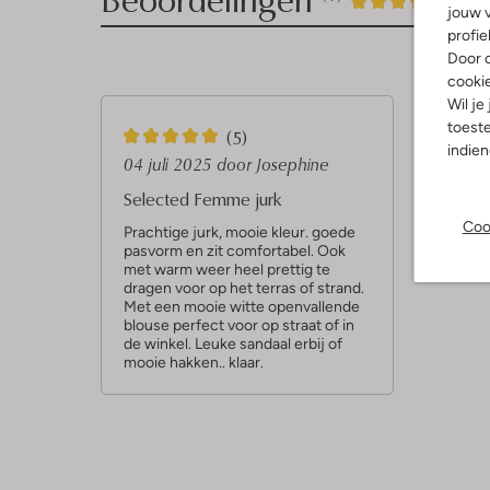
5
/5
jouw v
profie
Sterren
Door o
cooki
Wil je
toeste
5
(5)
indie
S
04 juli 2025
door Josephine
t
Selected Femme jurk
e
Coo
Prachtige jurk, mooie kleur. goede
pasvorm en zit comfortabel. Ook
r
met warm weer heel prettig te
r
dragen voor op het terras of strand.
Met een mooie witte openvallende
e
blouse perfect voor op straat of in
n
de winkel. Leuke sandaal erbij of
mooie hakken.. klaar.