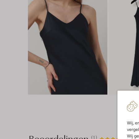
Wij, e
vergel
Beoordelingen
Wij ge
(1)
1
5