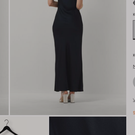
K
K
V
S