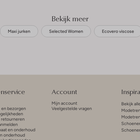
Bekijk meer
Maxi jurken
Selected Women
Ecovero viscose
enservice
Account
Inspira
Mijn account
Bekijk all
n en bezorgen
Veelgestelde vragen
Modetren
gelijkheden
Modetren
n retourneren
Schoenen
anmelden
aat en onderhoud
Schoenen
en onderhoud