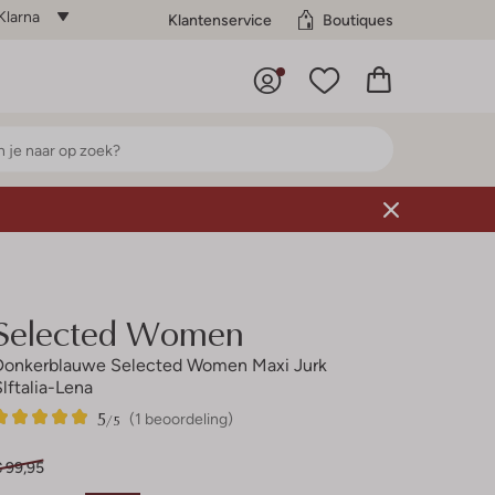
Klarna
Klantenservice
Boutiques
Selected Women
Donkerblauwe Selected Women Maxi Jurk
Slftalia-Lena
5
1
5
/5
(1 beoordeling)
Sterren
€ 99,95