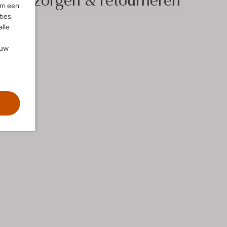
om een
ies.
alle
ouw