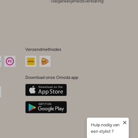
Toegankelijkheidsverklaring
Verzendmethodes
Download onze Omoda app
oda
n
uTube