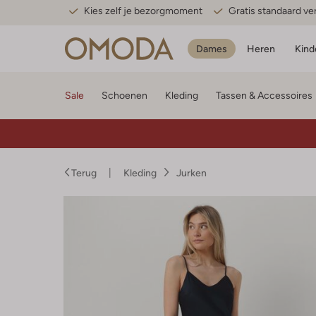
Kies zelf je bezorgmoment
Gratis standaard v
Dames
Heren
Kind
Sale
Schoenen
Kleding
Tassen & Accessoires
Terug
Kleding
Jurken