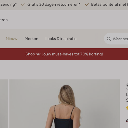
erzending*
Gratis 30 dagen retourneren*
Betaal achteraf met 
eren
Nieuw
Merken
Looks & inspiratie
Shop nu:
jouw must-haves tot 70% korting!