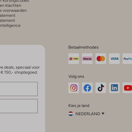
r kortingscodes
en klachten
e voorwaarden
tatement
atement
 Intelligence
Betaalmethodes
e deals, speciaal voor
p € 150,- shoptegoed.
Volg ons
Omoda
Omoda
Omoda
Omoda
Om
Kies je land
Instagram
Facebook
TikTok
LinkedI
Yo
NEDERLAND
Kies
je
Sluit