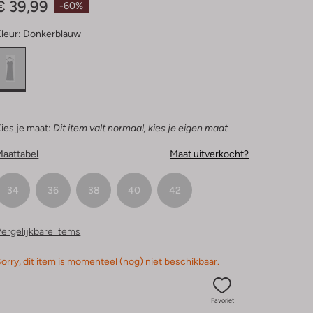
€ 39,99
-60%
leur:
Donkerblauw
ies je maat:
Dit item valt normaal, kies je eigen maat
Maattabel
Maat uitverkocht?
34
36
38
40
42
ergelijkbare items
orry, dit item is momenteel (nog) niet beschikbaar.
Favoriet