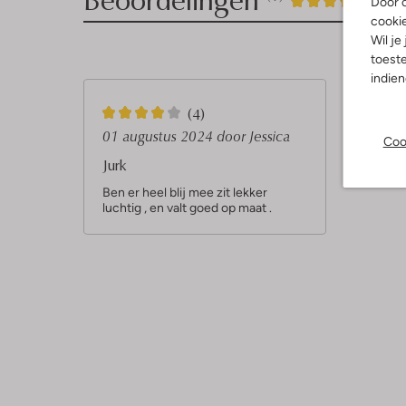
4
Door o
/5
cooki
Sterren
Wil je
toeste
indie
4
(4)
S
01 augustus 2024
door Jessica
Coo
t
Jurk
e
Ben er heel blij mee zit lekker
luchtig , en valt goed op maat .
r
r
e
n