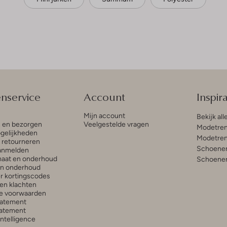
enservice
Account
Inspira
Mijn account
Bekijk all
n en bezorgen
Veelgestelde vragen
Modetren
gelijkheden
Modetren
n retourneren
Schoenen
anmelden
aat en onderhoud
Schoenen
en onderhoud
r kortingscodes
en klachten
e voorwaarden
tatement
atement
 Intelligence