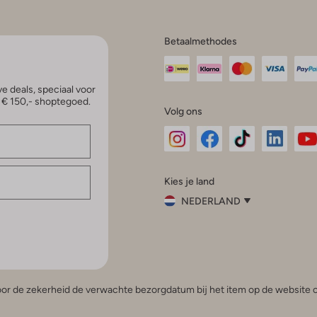
Betaalmethodes
e deals, speciaal voor
p € 150,- shoptegoed.
Volg ons
Omoda
Omoda
Omoda
Omoda
Om
Kies je land
Instagram
Facebook
TikTok
LinkedI
Yo
NEDERLAND
Kies
je
Sluit
land
Nederland
België
(Nederlands)
 voor de zekerheid de verwachte bezorgdatum bij het item op de website o
Belgique
(Français)