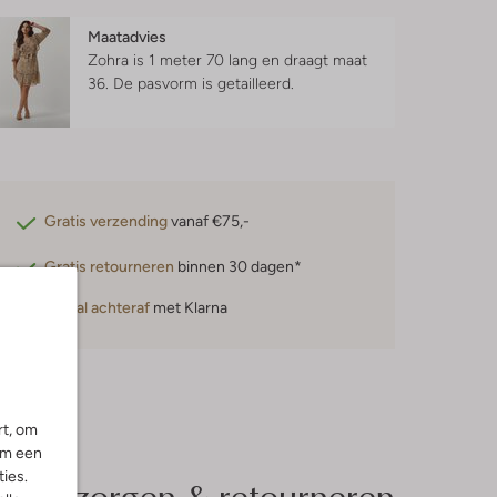
Maatadvies
Zohra is 1 meter 70 lang en draagt maat
36.
De pasvorm is
getailleerd
.
Gratis verzending
vanaf €75,-
Gratis retourneren
binnen 30 dagen*
Betaal achteraf
met Klarna
rt, om
om een
ies.
Bezorgen & retourneren