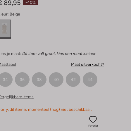
€ 89,95
-40%
leur:
Beige
ies je maat:
Dit item valt groot, kies een maat kleiner
Maattabel
Maat uitverkocht?
34
36
38
40
42
44
ergelijkbare items
orry, dit item is momenteel (nog) niet beschikbaar.
Favoriet