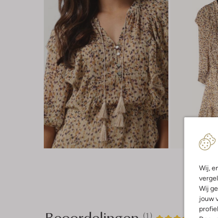
Wij, e
vergel
Wij ge
jouw v
profie
Beoordelingen
(1)
1
4