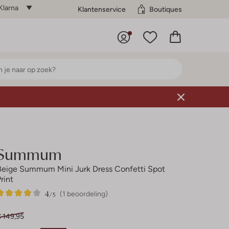
Klarna
Klantenservice
Boutiques
Summum
Beige Summum Mini Jurk Dress Confetti Spot
rint
4
1
4
/5
(1 beoordeling)
Sterren
€ 149,95