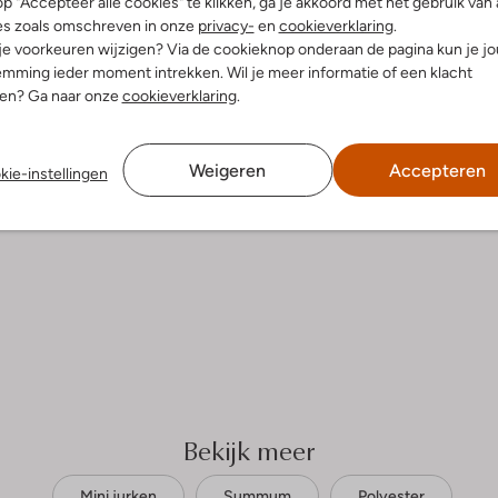
p "Accepteer alle cookies" te klikken, ga je akkoord met het gebruik van 
es zoals omschreven in onze
privacy-
en
cookieverklaring
.
 je voorkeuren wijzigen? Via de cookieknop onderaan de pagina kun je j
mming ieder moment intrekken. Wil je meer informatie of een klacht
nen? Ga naar onze
cookieverklaring
.
Weigeren
Accepteren
kie-instellingen
Bekijk meer
Mini jurken
Summum
Polyester