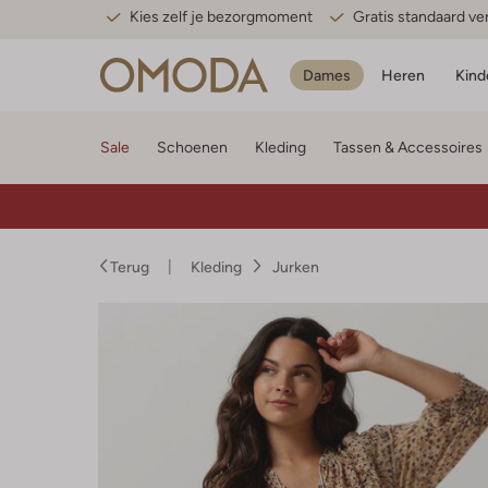
Kies zelf je bezorgmoment
Gratis standaard v
Dames
Heren
Kind
Sale
Schoenen
Kleding
Tassen & Accessoires
Terug
Kleding
Jurken