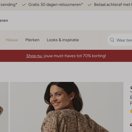
erzending*
Gratis 30 dagen retourneren*
Betaal achteraf met 
eren
Nieuw
Merken
Looks & inspiratie
Shop nu:
jouw must-haves tot 70% korting!
P