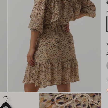
K
K
V
S