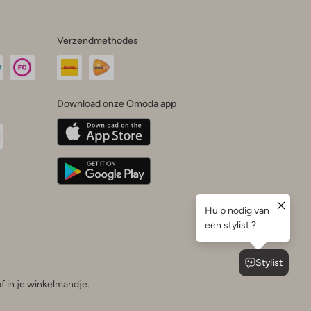
Verzendmethodes
Download onze Omoda app
oda
n
uTube
f in je winkelmandje.