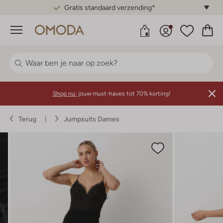
Gratis standaard verzending*
Menu
Shop nu:
jouw must-haves tot 70% korting!
Terug
Jumpsuits Dames