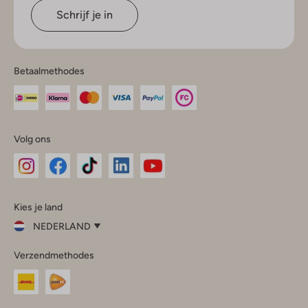
Schrijf je in
Betaalmethodes
Volg ons
Omoda
Omoda
Omoda
Omoda
Omoda
Kies je land
Instagram
Facebook
TikTok
LinkedIn
YouTube
NEDERLAND
Kies
Verzendmethodes
je
Sluit
land
Nederland