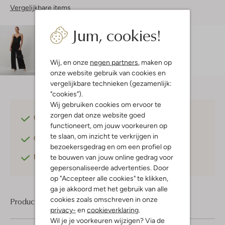
Vergelijkbare items
Jum, cookies!
Maatadvies
Amy is 1 meter 78 lang en draagt maat s.
Wij, en onze
negen partners
, maken op
onze website gebruik van cookies en
vergelijkbare technieken (gezamenlijk:
"cookies").
Wij gebruiken cookies om ervoor te
zorgen dat onze website goed
Gratis verzending
vanaf €75,-
functioneert, om jouw voorkeuren op
te slaan, om inzicht te verkrijgen in
Gratis retourneren
binnen 30 dagen*
bezoekersgedrag en om een profiel op
Betaal achteraf
met Klarna
te bouwen van jouw online gedrag voor
gepersonaliseerde advertenties. Door
op "Accepteer alle cookies" te klikken,
ga je akkoord met het gebruik van alle
cookies zoals omschreven in onze
Product informatie
privacy-
en
cookieverklaring
.
Wil je je voorkeuren wijzigen? Via de