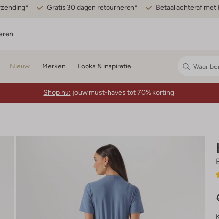
erzending*
Gratis 30 dagen retourneren*
Betaal achteraf met 
eren
Nieuw
Merken
Looks & inspiratie
Shop nu:
jouw must-haves tot 70% korting!
K