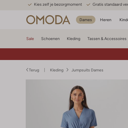
Kies zelf je bezorgmoment
Gratis standaard v
Dames
Heren
Kind
Sale
Schoenen
Kleding
Tassen & Accessoires
Terug
Kleding
Jumpsuits Dames