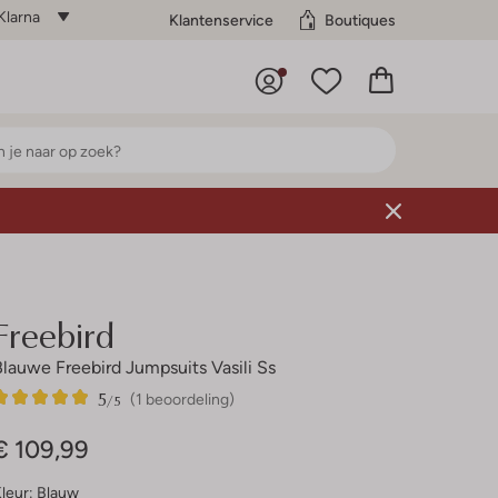
Klarna
Klantenservice
Boutiques
Freebird
Blauwe Freebird Jumpsuits Vasili Ss
5
1
5
/5
(1 beoordeling)
Sterren
€ 109,99
leur:
Blauw