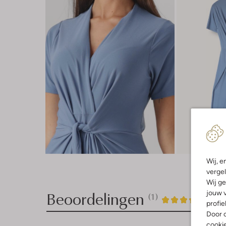
Wij, e
vergel
Wij ge
Beoordelingen
jouw v
(1)
1
5
5
/5
profie
Door o
Sterren
cooki