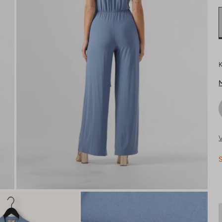
K
M
V
S