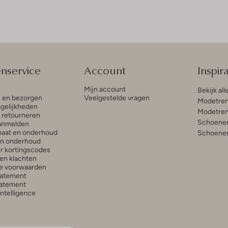
enservice
Account
Inspira
Mijn account
Bekijk all
n en bezorgen
Veelgestelde vragen
Modetren
gelijkheden
Modetren
n retourneren
Schoenen
anmelden
aat en onderhoud
Schoenen
en onderhoud
r kortingscodes
en klachten
e voorwaarden
tatement
atement
 Intelligence