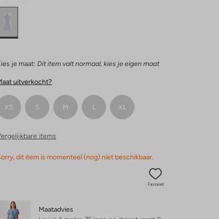
ies je maat:
Dit item valt normaal, kies je eigen maat
aat uitverkocht?
XS
S
M
L
XL
ergelijkbare items
orry, dit item is momenteel (nog) niet beschikbaar.
Favoriet
Maatadvies