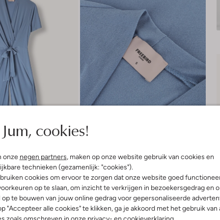
Jum, cookies!
n onze
negen partners
, maken op onze website gebruik van cookies en
ijkbare technieken (gezamenlijk: "cookies").
bruiken cookies om ervoor te zorgen dat onze website goed functionee
Product informatie
oorkeuren op te slaan, om inzicht te verkrijgen in bezoekersgedrag en 
l op te bouwen van jouw online gedrag voor gepersonaliseerde advertent
p "Accepteer alle cookies" te klikken, ga je akkoord met het gebruik van 
es zoals omschreven in onze
privacy-
en
cookieverklaring
.