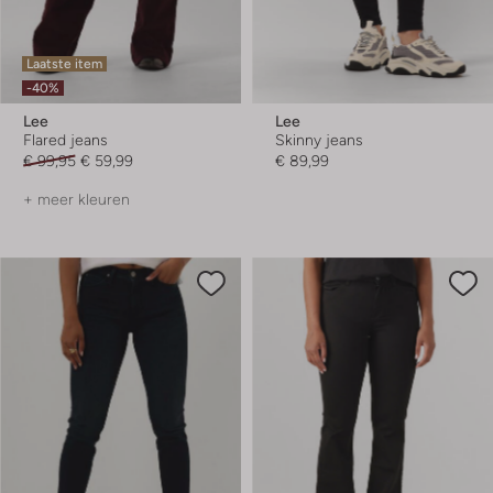
Laatste item
-40%
Lee
Lee
Flared jeans
Skinny jeans
€ 99,95
€ 59,99
€ 89,99
+ meer kleuren