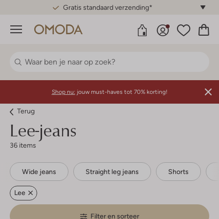
Gratis standaard verzending*
Menu
Shop nu:
jouw must-haves tot 70% korting!
Terug
Lee-jeans
36 items
Wide jeans
Straight leg jeans
Shorts
Lee
Filter en sorteer