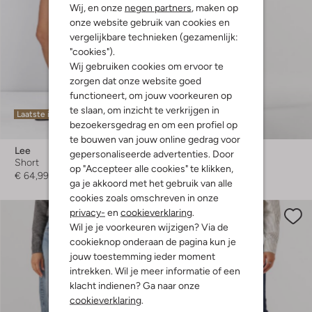
Wij, en onze
negen partners
, maken op
onze website gebruik van cookies en
vergelijkbare technieken (gezamenlijk:
"cookies").
Wij gebruiken cookies om ervoor te
zorgen dat onze website goed
functioneert, om jouw voorkeuren op
te slaan, om inzicht te verkrijgen in
Laatste items
Laatste maten
bezoekersgedrag en om een profiel op
-60%
te bouwen van jouw online gedrag voor
Lee
Lee
gepersonaliseerde advertenties. Door
Short
Short
op "Accepteer alle cookies" te klikken,
€ 64,99
€ 59,99
€ 23,99
ga je akkoord met het gebruik van alle
cookies zoals omschreven in onze
privacy-
en
cookieverklaring
.
Wil je je voorkeuren wijzigen? Via de
cookieknop onderaan de pagina kun je
jouw toestemming ieder moment
intrekken. Wil je meer informatie of een
klacht indienen? Ga naar onze
cookieverklaring
.