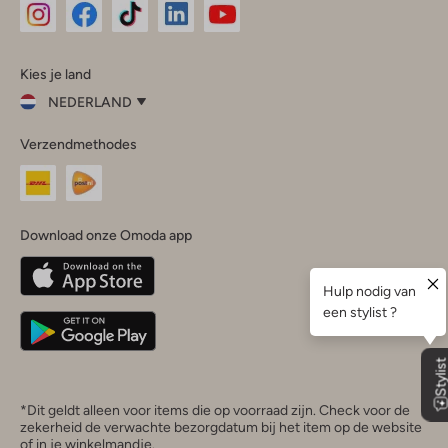
Omoda
Omoda
Omoda
Omoda
Omoda
Kies je land
Instagram
Facebook
TikTok
LinkedIn
YouTube
NEDERLAND
Kies
Verzendmethodes
je
Sluit
land
Nederland
België
(Nederlands)
Download onze Omoda app
Belgique
(Français)
Deutschland
*Dit geldt alleen voor items die op voorraad zijn. Check voor de
zekerheid de verwachte bezorgdatum bij het item op de website
of in je winkelmandje.