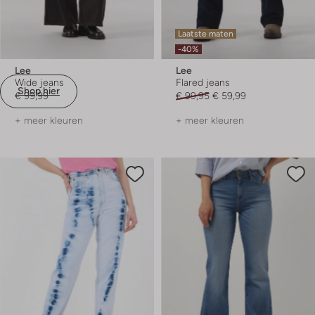
Laatste maten
-40%
Lee
Lee
Wide jeans
Flared jeans
Shop hier
€ 99,99
€ 99,95
€ 59,99
+ meer kleuren
+ meer kleuren