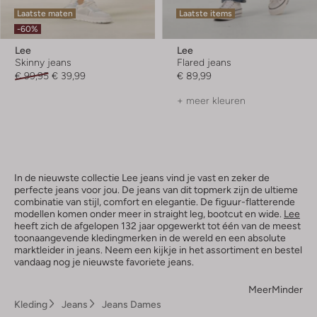
Laatste maten
Laatste items
-60%
Lee
Lee
Skinny jeans
Flared jeans
€ 99,95
€ 39,99
€ 89,99
+ meer kleuren
In de nieuwste collectie Lee jeans vind je vast en zeker de
perfecte jeans voor jou. De jeans van dit topmerk zijn de ultieme
combinatie van stijl, comfort en elegantie. De figuur-flatterende
modellen komen onder meer in straight leg, bootcut en wide.
Lee
heeft zich de afgelopen 132 jaar opgewerkt tot één van de meest
toonaangevende kledingmerken in de wereld en een absolute
marktleider in jeans. Neem een kijkje in het assortiment en bestel
vandaag nog je nieuwste favoriete jeans.
Meer
Minder
Kleding
Jeans
Jeans Dames