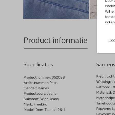
Door o
cooki
Wil je
Ont
toeste
indie
Product informatie
Coo
Specificaties
Samenst
Kleur:
Lich
Productnummer:
352088
Wassing:
Li
Artikelnummer:
Pepa
Patroon:
Ef
Gender:
Dames
Materiaal:
D
Productsoort:
Jeans
Materiaalp
Subsoort:
Wide Jeans
Taillehoogt
Merk:
Freebird
Pasvorm:
L
Model:
Dnm-Tencell-26-1
Pasvorm:
W