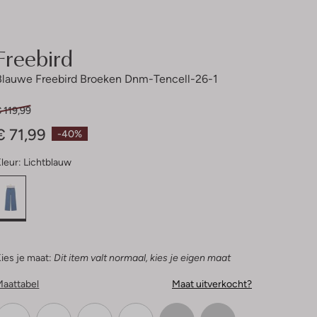
Freebird
Blauwe Freebird Broeken Dnm-Tencell-26-1
 119,99
€ 71,99
-40%
leur:
Lichtblauw
ies je maat:
Dit item valt normaal, kies je eigen maat
Maattabel
Maat uitverkocht?