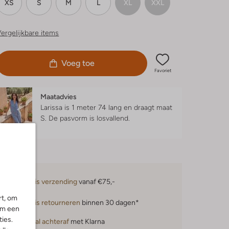
XS
S
M
L
XL
XXL
ergelijkbare items
Voeg toe
Favoriet
Maatadvies
Larissa is 1 meter 74 lang en draagt maat
S.
De pasvorm is
losvallend
.
Gratis verzending
vanaf €75,-
rt, om
Gratis retourneren
binnen 30 dagen*
om een
ies.
Betaal achteraf
met Klarna