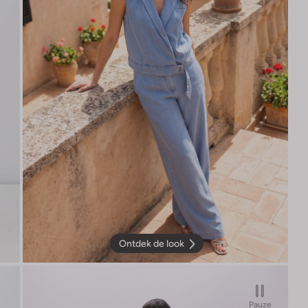
Ontdek de look
Pauze