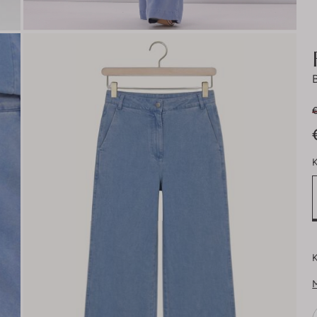
€
K
K