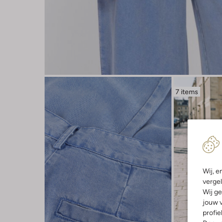
7 items
Wij, e
vergel
Wij ge
jouw v
profie