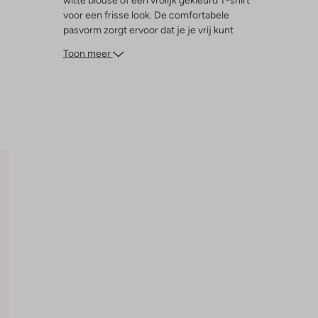
witte blouse of een vrolijk gekleurd T-shirt
voor een frisse look. De comfortabele
pasvorm zorgt ervoor dat je je vrij kunt
bewegen, terwijl de trendy kleur
Toon meer
moeiteloos matcht met je favoriete
sandalen of sneakers. Voeg deze must-
have toe aan je garderobe en geniet van
de zonnige seizoenen in stijl.