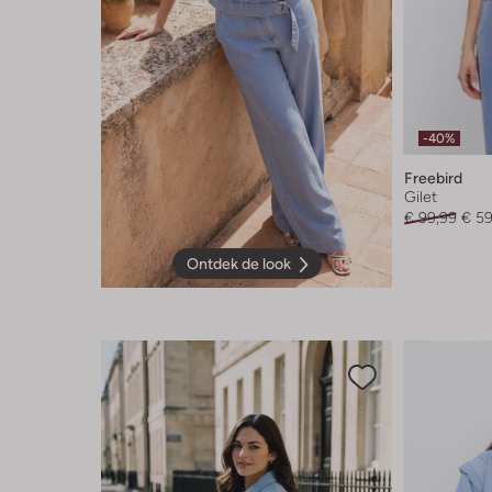
-40%
Freebird
Gilet
€ 99,99
€ 59
Ontdek de look