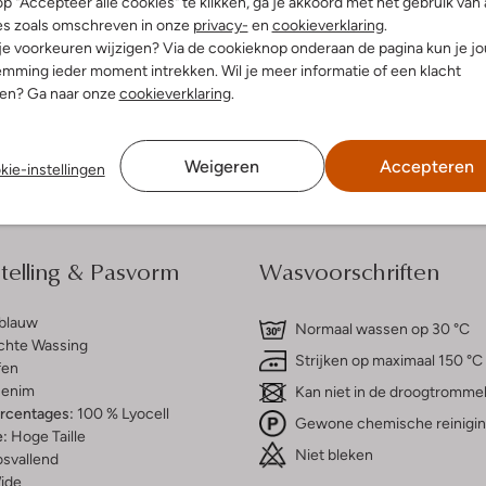
p "Accepteer alle cookies" te klikken, ga je akkoord met het gebruik van 
es zoals omschreven in onze
privacy-
en
cookieverklaring
.
 je voorkeuren wijzigen? Via de cookieknop onderaan de pagina kun je j
dek de look
Ontdek de look
mming ieder moment intrekken. Wil je meer informatie of een klacht
nen? Ga naar onze
cookieverklaring
.
Bezorgen & retourneren
Weigeren
Accepteren
kie-instellingen
elling & Pasvorm
Wasvoorschriften
tblauw
Normaal wassen op 30 °C
chte Wassing
Strijken op maximaal 150 °C
fen
enim
Kan niet in de droogtromme
ercentages:
100 % Lyocell
Gewone chemische reinigi
e:
Hoge Taille
Niet bleken
osvallend
ide