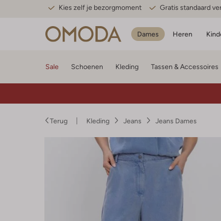
Kies zelf je bezorgmoment
Gratis standaard v
Dames
Heren
Kind
Sale
Schoenen
Kleding
Tassen & Accessoires
Terug
Kleding
Jeans
Jeans Dames