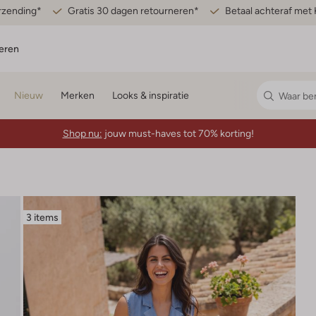
erzending*
Gratis 30 dagen retourneren*
Betaal achteraf met 
eren
Nieuw
Merken
Looks & inspiratie
Shop nu:
jouw must-haves tot 70% korting!
3 items