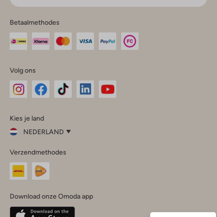
Betaalmethodes
Volg ons
Omoda
Omoda
Omoda
Omoda
Omoda
Kies je land
Instagram
Facebook
TikTok
LinkedIn
YouTube
NEDERLAND
Kies
Verzendmethodes
je
Sluit
land
Nederland
België
(Nederlands)
Download onze Omoda app
Belgique
(Français)