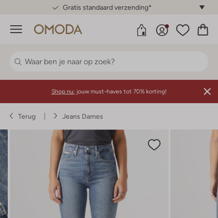
Gratis standaard verzending*
Menu
Shop nu:
jouw must-haves tot 70% korting!
Terug
Jeans Dames