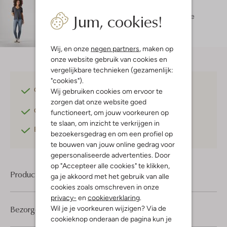
Maatadvies
Jum, cookies!
Charis is 1 meter 73 lang en draagt maat 27.
De
pasvorm is
extra slim fit
.
Wij, en onze
negen partners
, maken op
onze website gebruik van cookies en
vergelijkbare technieken (gezamenlijk:
"cookies").
Gratis verzending
vanaf €75,-
Wij gebruiken cookies om ervoor te
zorgen dat onze website goed
Gratis retourneren
binnen 30 dagen*
functioneert, om jouw voorkeuren op
te slaan, om inzicht te verkrijgen in
Betaal achteraf
met Klarna
bezoekersgedrag en om een profiel op
te bouwen van jouw online gedrag voor
gepersonaliseerde advertenties. Door
op "Accepteer alle cookies" te klikken,
Product informatie
ga je akkoord met het gebruik van alle
cookies zoals omschreven in onze
privacy-
en
cookieverklaring
.
Bezorgen & retourneren
Wil je je voorkeuren wijzigen? Via de
cookieknop onderaan de pagina kun je