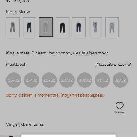
Kleur:
Blauw
Kies je maat:
Dit item valt normaal, kies je eigen maat
Maattabel
Maat uitverkocht?
26/32
27/32
28/32
29/32
30/32
31/32
32/32
Sorry, dit item is momenteel (nog) niet beschikbaar.
Favoriet
Vergelijkbare items