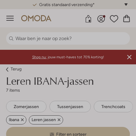
Gratis standaard verzending*
Menu
Shop nu:
jouw must-haves tot 70% korting!
Terug
Leren IBANA-jassen
7 items
Zomerjassen
Tussenjassen
Trenchcoats
Ibana
Leren jassen
Filter en sorteer