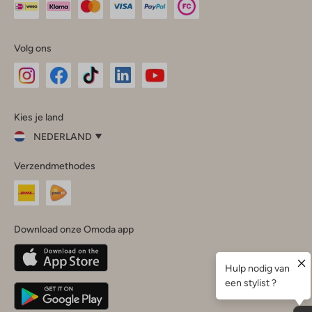
Volg ons
Omoda
Omoda
Omoda
Omoda
Omoda
Kies je land
Instagram
Facebook
TikTok
LinkedIn
YouTube
NEDERLAND
Kies
Verzendmethodes
je
Sluit
land
Nederland
België
(Nederlands)
Download onze Omoda app
Belgique
(Français)
Deutschland