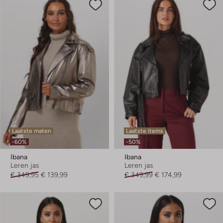
Laatste maten
Laatste items
-60%
-50%
Ibana
Ibana
Leren jas
Leren jas
€ 349,95
€ 139,99
€ 349,99
€ 174,99