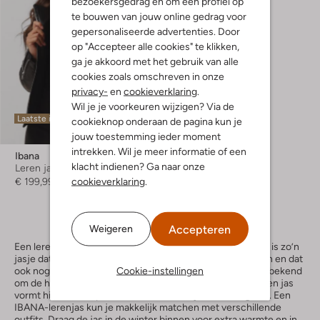
bezoekersgedrag en om een profiel op
te bouwen van jouw online gedrag voor
gepersonaliseerde advertenties. Door
op "Accepteer alle cookies" te klikken,
ga je akkoord met het gebruik van alle
cookies zoals omschreven in onze
privacy-
en
cookieverklaring
.
Wil je je voorkeuren wijzigen? Via de
Laatste item
cookieknop onderaan de pagina kun je
jouw toestemming ieder moment
intrekken. Wil je meer informatie of een
Ibana
klacht indienen? Ga naar onze
Leren jas
cookieverklaring
.
€ 199,99
Accepteren
Weigeren
Een leren jas is een musthave voor in elke garderobe. Het is zo’n
jasje dat je bij verschillende outfits makkelijk kan matchen en dat
Cookie-instellingen
ook nog eens lekker zit. De leren jassen van IBANA staan bekend
om de hoge kwaliteit en het tijdloze design. De IBANA leren jas
vormt hiermee de perfecte basis voor in jouw kledingkast. Een
IBANA-lerenjas kun je makkelijk matchen met verschillende
outfits. Draag de jas in de winter binnen voor extra warmte en in