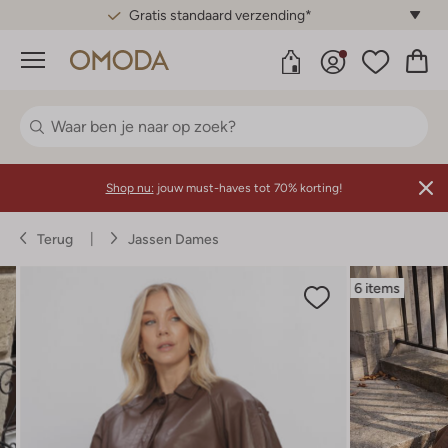
Gratis standaard verzending*
Menu
Shop nu:
jouw must-haves tot 70% korting!
Terug
Jassen Dames
6 items