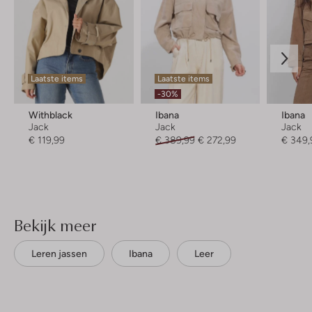
Laatste items
Laatste items
-30%
Withblack
Ibana
Ibana
Jack
Jack
Jack
€ 119,99
€ 389,99
€ 272,99
€ 349,
Bekijk meer
Leren jassen
Ibana
Leer