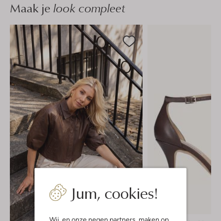
Maak je
look compleet
Jum, cookies!
-50%
Wij, en onze
negen partners
, maken op