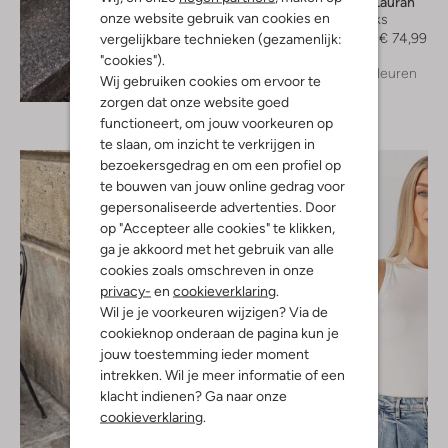
Stefano Lauran
onze website gebruik van cookies en
Slingbacks
€ 149,99
€ 74,99
vergelijkbare technieken (gezamenlijk:
"cookies").
+ meer kleuren
Ontdek de look
Wij gebruiken cookies om ervoor te
zorgen dat onze website goed
functioneert, om jouw voorkeuren op
te slaan, om inzicht te verkrijgen in
bezoekersgedrag en om een profiel op
te bouwen van jouw online gedrag voor
gepersonaliseerde advertenties. Door
op "Accepteer alle cookies" te klikken,
ga je akkoord met het gebruik van alle
cookies zoals omschreven in onze
privacy-
en
cookieverklaring
.
Wil je je voorkeuren wijzigen? Via de
cookieknop onderaan de pagina kun je
jouw toestemming ieder moment
intrekken. Wil je meer informatie of een
klacht indienen? Ga naar onze
cookieverklaring
.