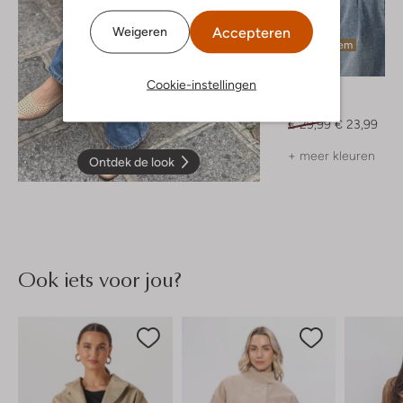
Accepteren
Weigeren
Laatste item
-20%
Cookie-instellingen
Notre-V
Top
€ 29,99
€ 23,99
+ meer kleuren
Ontdek de look
Ook iets voor jou?