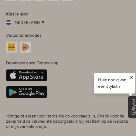
Omoda
Omoda
Omoda
Omoda
Omoda
Kies je land
Instagram
Facebook
TikTok
LinkedIn
YouTube
NEDERLAND
Kies
Verzendmethodes
je
Sluit
land
Nederland
België
(Nederlands)
Download onze Omoda app
Belgique
(Français)
Deutschland
*Dit geldt alleen voor items die op voorraad zijn. Check voor de
zekerheid de verwachte bezorgdatum bij het item op de website
of in je winkelmandje.