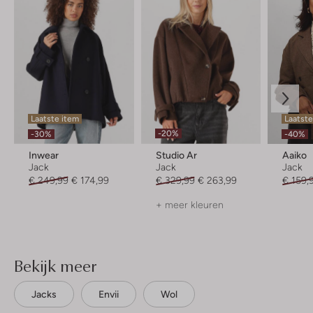
Laatste item
Laatst
-20%
-30%
-40%
Inwear
Studio Ar
Aaiko
Jack
Jack
Jack
€ 249,99
€ 174,99
€ 329,99
€ 263,99
€ 159,
+ meer kleuren
Bekijk meer
Jacks
Envii
Wol