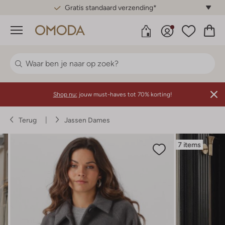
Gratis standaard verzending*
Menu
Shop nu:
jouw must-haves tot 70% korting!
Terug
Jassen Dames
7 items