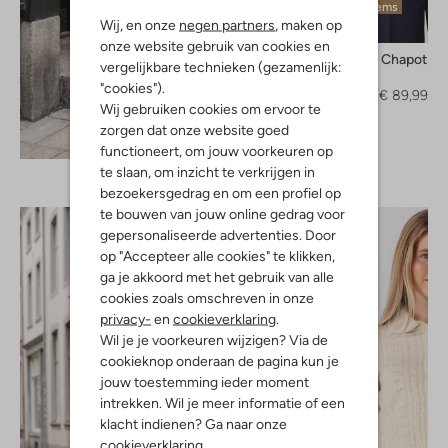
Laatste items
Wij, en onze
negen partners
, maken op
-40%
onze website gebruik van cookies en
Fabienne Chapot
vergelijkbare technieken (gezamenlijk:
Trui
"cookies").
€ 149,99
€ 89,99
Wij gebruiken cookies om ervoor te
zorgen dat onze website goed
Ontdek de look
functioneert, om jouw voorkeuren op
te slaan, om inzicht te verkrijgen in
bezoekersgedrag en om een profiel op
te bouwen van jouw online gedrag voor
gepersonaliseerde advertenties. Door
op "Accepteer alle cookies" te klikken,
ga je akkoord met het gebruik van alle
cookies zoals omschreven in onze
privacy-
en
cookieverklaring
.
Wil je je voorkeuren wijzigen? Via de
cookieknop onderaan de pagina kun je
jouw toestemming ieder moment
intrekken. Wil je meer informatie of een
klacht indienen? Ga naar onze
cookieverklaring
.