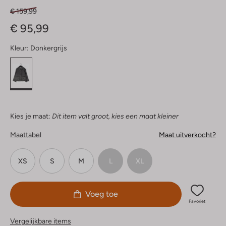
€ 159,99
€ 95,99
Kleur:
Donkergrijs
Kies je maat:
Dit item valt groot, kies een maat kleiner
Maattabel
Maat uitverkocht?
XS
S
M
L
XL
Voeg toe
Favoriet
Vergelijkbare items