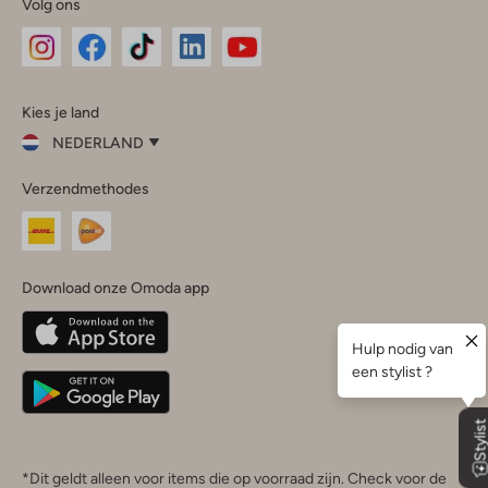
Volg ons
Omoda
Omoda
Omoda
Omoda
Omoda
Kies je land
Instagram
Facebook
TikTok
LinkedIn
YouTube
NEDERLAND
Kies
Verzendmethodes
je
Sluit
land
Nederland
België
(Nederlands)
Download onze Omoda app
Belgique
(Français)
Deutschland
*Dit geldt alleen voor items die op voorraad zijn. Check voor de