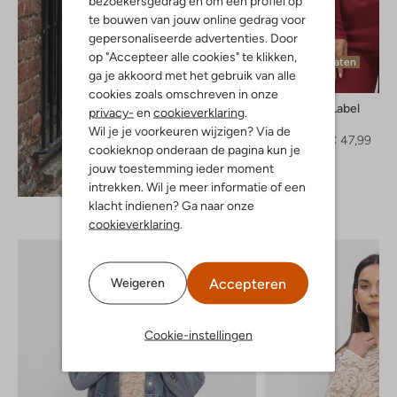
bezoekersgedrag en om een profiel op
te bouwen van jouw online gedrag voor
gepersonaliseerde advertenties. Door
op "Accepteer alle cookies" te klikken,
Laatste maten
ga je akkoord met het gebruik van alle
-40%
cookies zoals omschreven in onze
Alix The Label
privacy-
en
cookieverklaring
.
Top
Wil je je voorkeuren wijzigen? Via de
€ 79,99
€ 47,99
cookieknop onderaan de pagina kun je
jouw toestemming ieder moment
Ontdek de look
intrekken. Wil je meer informatie of een
klacht indienen? Ga naar onze
cookieverklaring
.
Accepteren
Weigeren
Cookie-instellingen