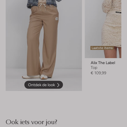
Laatste items
Alix The Label
Top
€ 109,99
Ontdek de look
Ook iets voor jou?