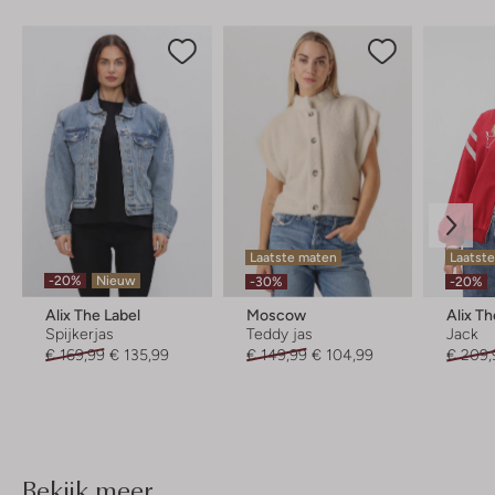
Laatste maten
Laatste
-20%
Nieuw
-30%
-20%
Alix The Label
Moscow
Alix Th
Spijkerjas
Teddy jas
Jack
€ 169,99
€ 135,99
€ 149,99
€ 104,99
€ 209,
Bekijk meer