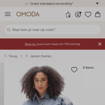
Gratis standaard verzending*
Menu
Shop nu:
jouw must-haves tot 70% korting!
Terug
Jassen Dames
6 items