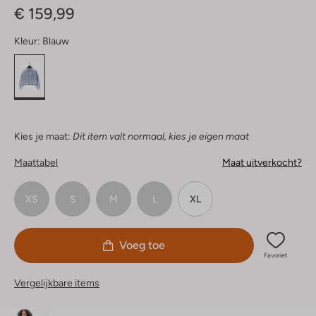
€ 159,99
Kleur:
Blauw
Kies je maat:
Dit item valt normaal, kies je eigen maat
Maattabel
Maat uitverkocht?
XS
S
M
L
XL
Voeg toe
Favoriet
Vergelijkbare items