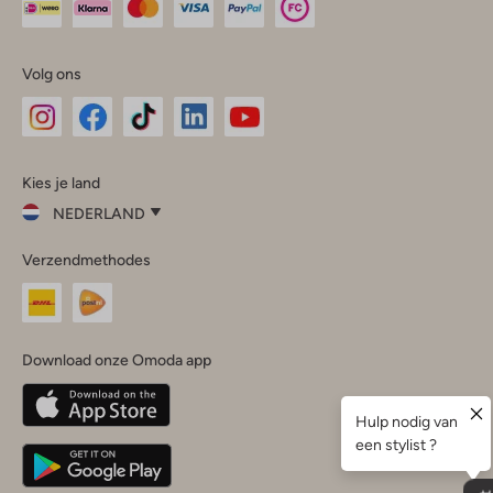
Volg ons
Omoda
Omoda
Omoda
Omoda
Omoda
Kies je land
Instagram
Facebook
TikTok
LinkedIn
YouTube
NEDERLAND
Kies
Verzendmethodes
je
Sluit
land
Nederland
België
(Nederlands)
Download onze Omoda app
Belgique
(Français)
Deutschland