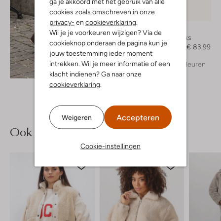
ga je akkoord met het gebruik van alle
cookies zoals omschreven in onze
-40%
privacy-
en
cookieverklaring
.
Notre-V
Wil je je voorkeuren wijzigen? Via de
Slingbacks
cookieknop onderaan de pagina kun je
€ 139,99
€ 83,99
jouw toestemming ieder moment
intrekken. Wil je meer informatie of een
+ meer kleuren
Ontdek de look
klacht indienen? Ga naar onze
cookieverklaring
.
Accepteren
Weigeren
Ook iets voor jou?
Cookie-instellingen