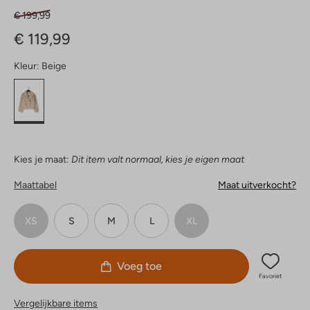
€ 199,99
€ 119,99
Kleur:
Beige
Kies je maat:
Dit item valt normaal, kies je eigen maat
Maattabel
Maat uitverkocht?
XS
S
M
L
XL
Voeg toe
Favoriet
Vergelijkbare items