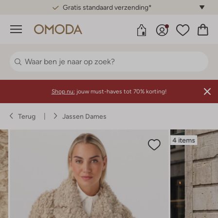
Gratis standaard verzending*
Menu
Shop nu:
jouw must-haves tot 70% korting!
Terug
Jassen Dames
4 items