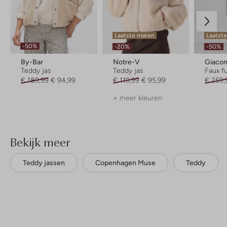
Laatste maten
Laatste
-50%
-20%
-50%
By-Bar
Notre-V
Giacom
Teddy jas
Teddy jas
Faux fu
€ 189,99
€ 94,99
€ 119,99
€ 95,99
€ 259,
+ meer kleuren
Bekijk meer
Teddy jassen
Copenhagen Muse
Teddy