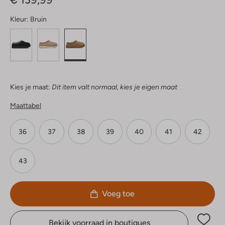
Kleur:
Bruin
Kies je maat:
Dit item valt normaal, kies je eigen maat
Maattabel
36
37
38
39
40
41
42
43
Voeg toe
Bekijk voorraad in boutiques