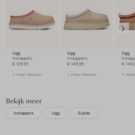
Ugg
Ugg
Ugg
Instappers
Instappers
Instap
€ 129,95
€ 149,99
€ 149,
+ meer kleuren
+ meer kleuren
+ meer
Bekijk meer
Instappers
Ugg
Suède