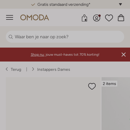
Gratis standaard verzending*
Menu
Shop nu:
jouw must-haves tot 70% korting!
Terug
Instappers Dames
2 items