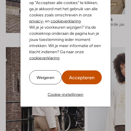
op "Accepteer alle cookies" te klikken,
Laatste items
ga je akkoord met het gebruik van alle
cookies zoals omschreven in onze
Penn & Ink
privacy-
en
cookieverklaring
.
Gewatteerde jas
Ontdek de look
Wil je je voorkeuren wijzigen? Via de
€ 229,00
cookieknop onderaan de pagina kun je
jouw toestemming ieder moment
intrekken. Wil je meer informatie of een
klacht indienen? Ga naar onze
cookieverklaring
.
Accepteren
Weigeren
Cookie-instellingen