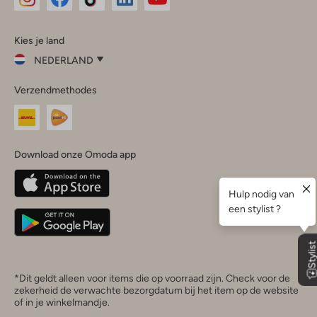
Omoda
Omoda
Omoda
Omoda
Omoda
Kies je land
Instagram
Facebook
TikTok
LinkedIn
YouTube
NEDERLAND
Kies
Verzendmethodes
je
Sluit
land
Nederland
België
(Nederlands)
Download onze Omoda app
Belgique
(Français)
Deutschland
*Dit geldt alleen voor items die op voorraad zijn. Check voor de
zekerheid de verwachte bezorgdatum bij het item op de website
of in je winkelmandje.