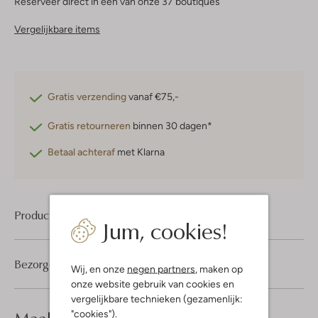
Reserveer direct in een van onze 37 boutiques
Vergelijkbare items
Gratis verzending
vanaf €75,-
Gratis retourneren
binnen 30 dagen*
Betaal achteraf
met Klarna
Product informatie
Jum, cookies!
Bezorgen & retourneren
Wij, en onze
negen partners
, maken op
onze website gebruik van cookies en
vergelijkbare technieken (gezamenlijk:
look compleet
"cookies").