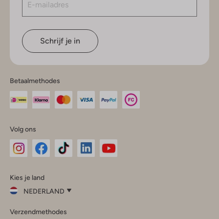
Schrijf je in
Betaalmethodes
Volg ons
Omoda
Omoda
Omoda
Omoda
Omoda
Kies je land
Instagram
Facebook
TikTok
LinkedIn
YouTube
NEDERLAND
Kies
Verzendmethodes
je
Sluit