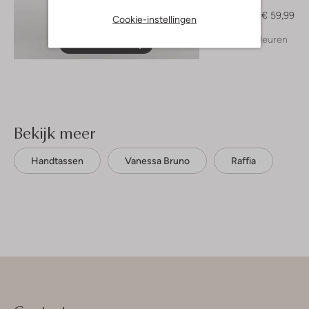
Blouse
€ 149,99
€ 59,99
Cookie-instellingen
+ meer kleuren
Ontdek de look
Bekijk meer
Handtassen
Vanessa Bruno
Raffia