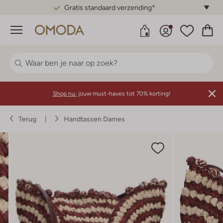
Gratis standaard verzending*
Menu
Shop nu:
jouw must-haves tot 70% korting!
Terug
Handtassen Dames