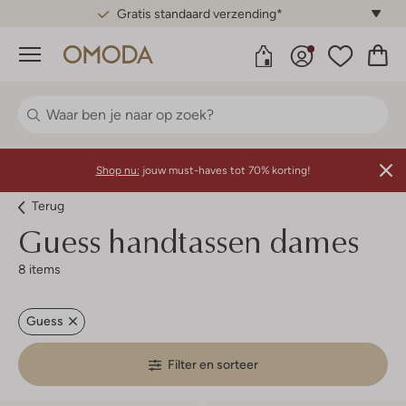
Gratis standaard verzending*
Menu
Shop nu:
jouw must-haves tot 70% korting!
Terug
Guess handtassen dames
8 items
Guess
Filter en sorteer