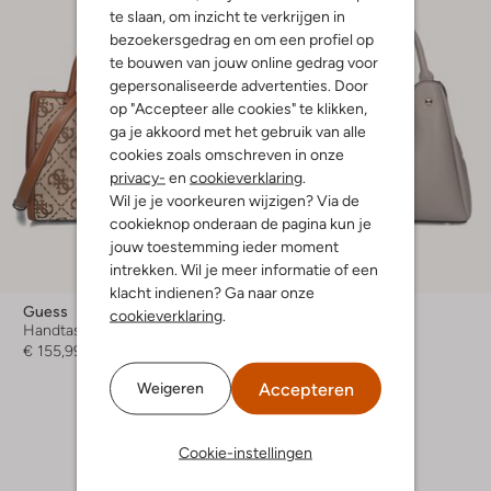
te slaan, om inzicht te verkrijgen in
bezoekersgedrag en om een profiel op
te bouwen van jouw online gedrag voor
gepersonaliseerde advertenties. Door
op "Accepteer alle cookies" te klikken,
ga je akkoord met het gebruik van alle
cookies zoals omschreven in onze
privacy-
en
cookieverklaring
.
Wil je je voorkeuren wijzigen? Via de
cookieknop onderaan de pagina kun je
jouw toestemming ieder moment
intrekken. Wil je meer informatie of een
-40%
klacht indienen? Ga naar onze
Guess
Guess
cookieverklaring
.
Handtas
Handtas
€ 155,99
€ 144,99
€ 86,99
Accepteren
Weigeren
+ meer kleuren
Cookie-instellingen