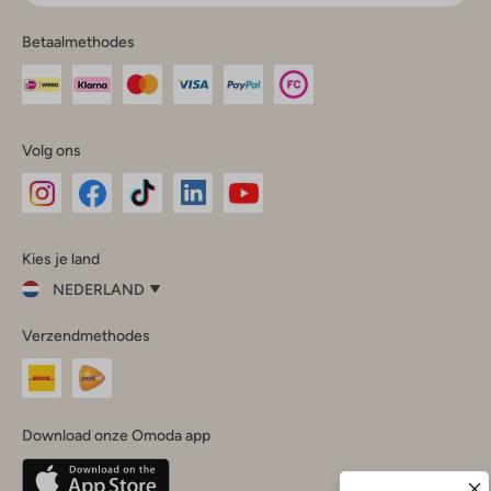
Betaalmethodes
Volg ons
Omoda
Omoda
Omoda
Omoda
Omoda
Kies je land
Instagram
Facebook
TikTok
LinkedIn
YouTube
NEDERLAND
Kies
Verzendmethodes
je
Sluit
land
Nederland
België
(Nederlands)
Download onze Omoda app
Belgique
(Français)
Deutschland