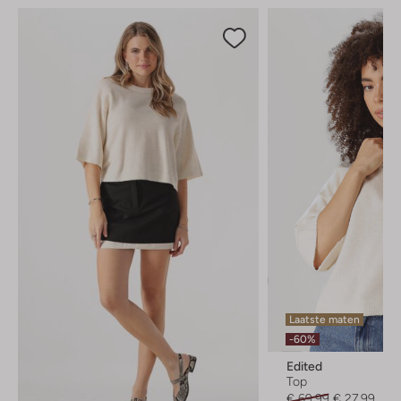
Laatste maten
-60%
Edited
Top
€ 69,99
€ 27,99