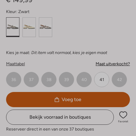
Kleur:
Zwart
Kies je maat:
Dit item valt normaal, kies je eigen maat
Maattabel
Maat uitverkocht?
36
37
38
39
40
41
42
Voeg toe
Bekijk voorraad in boutiques
Favoriet
Reserveer direct in een van onze 37 boutiques