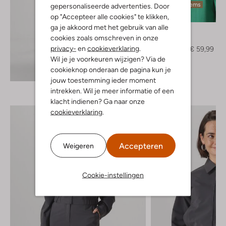
Laatste items
gepersonaliseerde advertenties. Door
-50%
op "Accepteer alle cookies" te klikken,
ga je akkoord met het gebruik van alle
By-Bar
cookies zoals omschreven in onze
Blouse
privacy-
en
cookieverklaring
.
€ 119,99
€ 59,99
Wil je je voorkeuren wijzigen? Via de
cookieknop onderaan de pagina kun je
Ontdek de look
jouw toestemming ieder moment
intrekken. Wil je meer informatie of een
klacht indienen? Ga naar onze
cookieverklaring
.
Accepteren
Weigeren
Cookie-instellingen