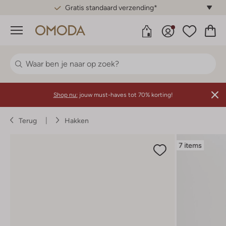
Gratis standaard verzending*
Menu
Shop nu:
jouw must-haves tot 70% korting!
Terug
Hakken
7 items