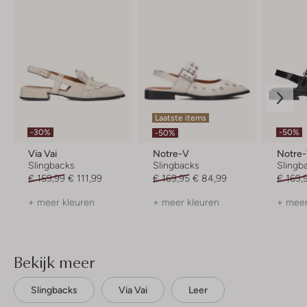
Laatste items
-30%
-50%
-50%
Via Vai
Notre-V
Notre
Slingbacks
Slingbacks
Slingb
€ 159,99
€ 111,99
€ 169,95
€ 84,99
€ 169,
+ meer kleuren
+ meer kleuren
+ meer
Bekijk meer
Slingbacks
Via Vai
Leer