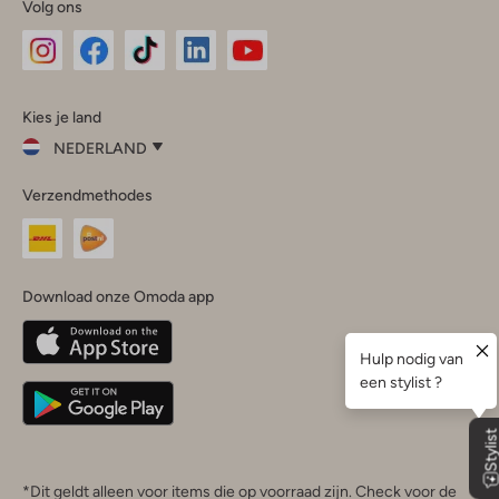
Volg ons
Omoda
Omoda
Omoda
Omoda
Omoda
Kies je land
Instagram
Facebook
TikTok
LinkedIn
YouTube
NEDERLAND
Kies
Verzendmethodes
je
Sluit
land
Nederland
België
(Nederlands)
Download onze Omoda app
Belgique
(Français)
Deutschland
*Dit geldt alleen voor items die op voorraad zijn. Check voor de