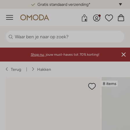
Gratis standaard verzending*
Menu
Shop nu:
jouw must-haves tot 70% korting!
Terug
Hakken
8 items