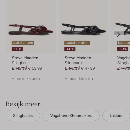
Laatste item
Laatste maten
Laatst
-50%
-60%
-50%
Steve Madden
Steve Madden
Slingbacks
Slingbacks
Slingb
€ 119,99
€ 59,99
€ 119,99
€ 47,99
€ 119,
+ meer kleuren
+ meer kleuren
Bekijk meer
Slingbacks
Vagabond Shoemakers
Lakleer