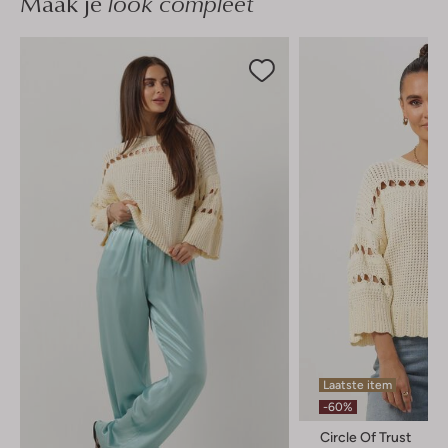
Maak je
look compleet
Laatste item
-60%
Circle Of Trust