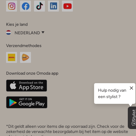
Omoda
Omoda
Omoda
Omoda
Omoda
Kies je land
Instagram
Facebook
TikTok
LinkedIn
YouTube
NEDERLAND
Kies
Verzendmethodes
je
Sluit
land
Nederland
België
(Nederlands)
Download onze Omoda app
Belgique
(Français)
Deutschland
*Dit geldt alleen voor items die op voorraad zijn. Check voor de
zekerheid de verwachte bezorgdatum bij het item op de website