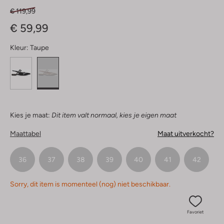
€ 119,99
€ 59,99
Kleur:
Taupe
Kies je maat:
Dit item valt normaal, kies je eigen maat
Maattabel
Maat uitverkocht?
36
37
38
39
40
41
42
Sorry, dit item is momenteel (nog) niet beschikbaar.
Favoriet